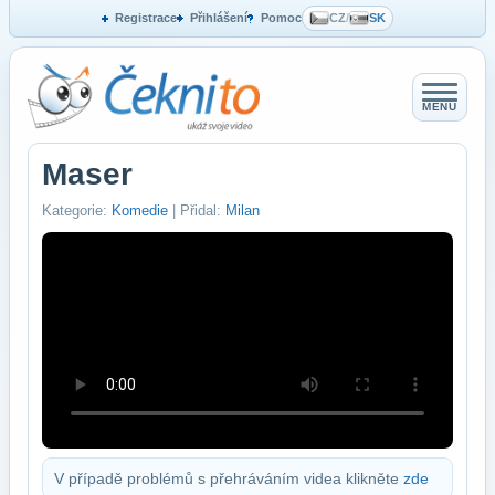
Registrace
Přihlášení
Pomoc
CZ
/
SK
MENU
Maser
Kategorie:
Komedie
| Přidal:
Milan
V případě problémů s přehráváním videa klikněte
zde