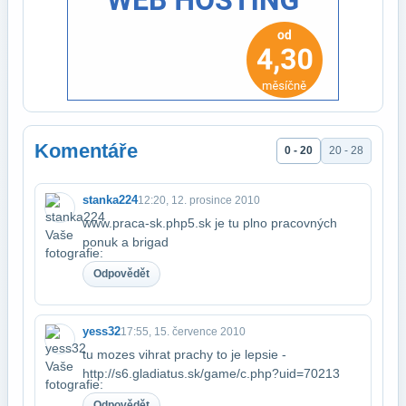
Komentáře
0 - 20
20 - 28
stanka224
12:20, 12. prosince 2010
www.praca-sk.php5.sk je tu plno pracovných
ponuk a brigad
Odpovědět
yess32
17:55, 15. července 2010
tu mozes vihrat prachy to je lepsie -
http://s6.gladiatus.sk/game/c.php?uid=70213
Odpovědět