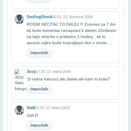
SmilingShock
00:01, 23. července 2009
ROSIM NECITAJ TO DALEJ !!! Zomries za 7 dni
ak tento komentar nenapises k dalsim 10​videam
na tejto stranke v priebehu 1 hodiny , ak to
spravis zajtra bude tvoj​najlepsi den v zivote. . .
Odpovědět
Jizzy
17:30, 22. ledna 2009
:D radna haluuuz ale zlatee ale kam to kuka?
Odpovědět
XtaN
21:45, 17. ledna 2009
zlati:D
Odpovědět