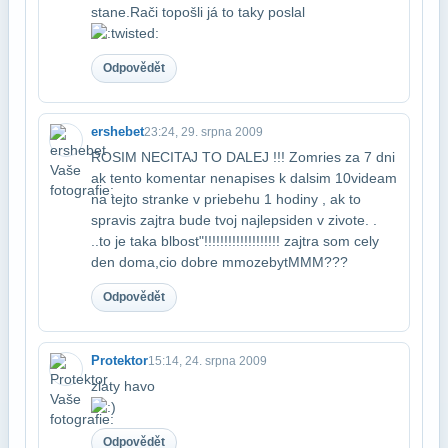
stane.Rači to​pošli já to taky poslal
Odpovědět
ershebet
23:24, 29. srpna 2009
ROSIM NECITAJ TO DALEJ !!! Zomries za 7 dni
ak tento komentar nenapises k dalsim 10​videam
na tejto stranke v priebehu 1 hodiny , ak to
spravis zajtra bude tvoj najlepsi​den v zivote. .
..to je taka blbost"!!!!!!!!!!!!!!!!!!!
zajtra som cely
den doma,cio dobre mmoze​bytMMM???
Odpovědět
Protektor
15:14, 24. srpna 2009
zlaty havo
Odpovědět