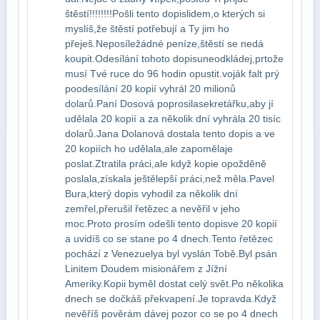
štěstí!!!!!!!!Pošli tento dopis​lidem,o kterých si
myslíš,že štěstí potřebují a Ty jim ho
přeješ.Neposíle​žádné peníze,štěstí se nedá
koupit.Odesílání tohoto dopisu​neodkládej,prtože
musí Tvé ruce do 96 hodin opustit.voják falt prý
po​odesílání 20 kopií vyhrál 20 milionů
dolarů.Paní Dosová poprosila​sekretářku,aby jí
udělala 20 kopií a za několik dní vyhrála 20 tisíc​
dolarů.Jana Dolanová dostala tento dopis a ve
20 kopiích ho udělala,ale zapoměla​je
poslat.Ztratila práci,ale když kopie opožděně
poslala,získala ještě​lepší práci,než měla.Pavel
Bura,který dopis vyhodil za několik dní​
zemřel,přerušil řetězec a nevěřil v jeho
moc.Proto prosím odešli tento dopis​ve 20 kopií
a uvidíš co se stane po 4 dnech.Tento řetězec
pochází z Venezuely​a byl vyslán Tobě.Byl psán
Linitem Doudem misionářem z Jížní
Ameriky.Kopii by​měl dostat celý svět.Po několika
dnech se dočkáš překvapení.Je to​pravda.Když
nevěříš pověrám dávej pozor co se po 4 dnech