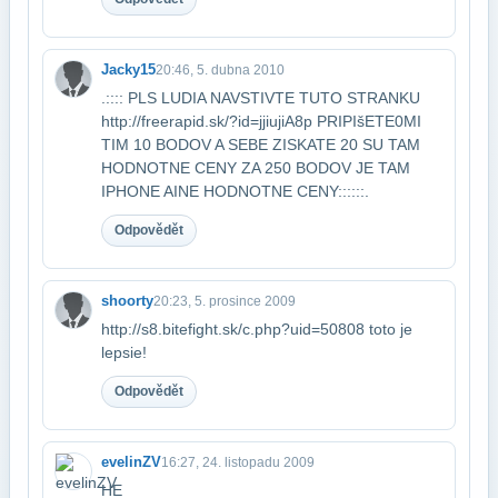
Jacky15
20:46, 5. dubna 2010
.:::: PLS LUDIA NAVSTIVTE TUTO STRANKU
http://freerapid.sk/?id=jjiujiA8p PRIPIšETE0​MI
TIM 10 BODOV A SEBE ZISKATE 20 SU TAM
HODNOTNE CENY ZA 250 BODOV JE TAM
IPHONE A​INE HODNOTNE CENY::::::.
Odpovědět
shoorty
20:23, 5. prosince 2009
http://s8.bitefight.sk/c.php?uid=50808 toto je
lepsie!
Odpovědět
evelinZV
16:27, 24. listopadu 2009
HE