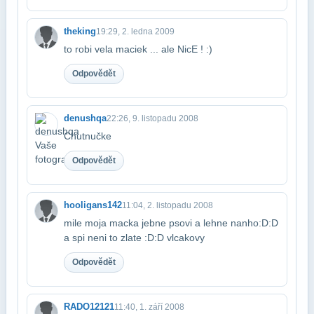
theking
19:29, 2. ledna 2009
to robi vela maciek ... ale NicE ! :)
Odpovědět
denushqa
22:26, 9. listopadu 2008
Chutnučke
Odpovědět
hooligans142
11:04, 2. listopadu 2008
mile moja macka jebne psovi a lehne nanho:D:D
a spi neni to zlate :D:D vlcakovy
Odpovědět
RADO12121
11:40, 1. září 2008