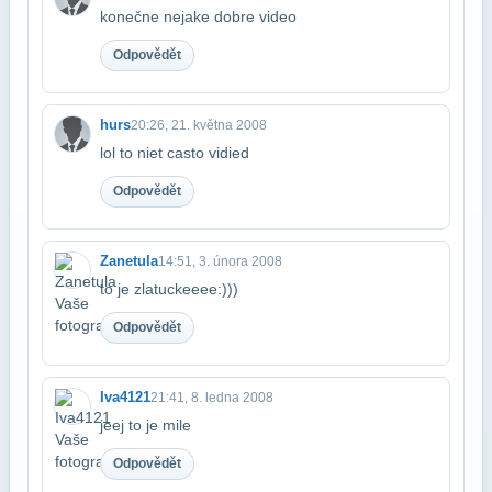
konečne nejake dobre video
Odpovědět
hurs
20:26, 21. května 2008
lol to niet casto vidied
Odpovědět
Zanetula
14:51, 3. února 2008
to je zlatuckeeee:)))
Odpovědět
Iva4121
21:41, 8. ledna 2008
jeej to je mile
Odpovědět