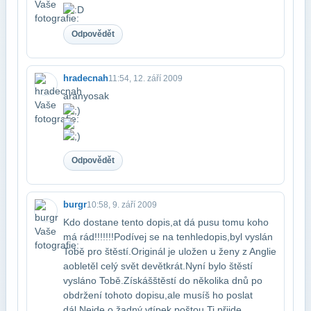
Odpovědět
hradecnah
11:54, 12. září 2009
aranyosak
Odpovědět
burgr
10:58, 9. září 2009
Kdo dostane tento dopis,at dá pusu tomu koho
má rád!!!!!!!Podívej se na tenhle​dopis,byl vyslán
Tobě pro štěstí.Originál je uložen u ženy z Anglie
a​obletěl celý svět devětkrát.Nyní bylo štěstí
vysláno Tobě.Získáš​štěstí do několika dnů po
obdržení tohoto dopisu,ale musíš ho poslat​
dál.Nejde o žadný vtípek,poštou Ti přijde