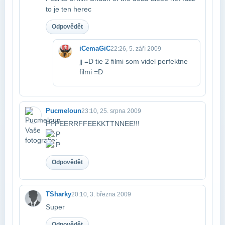
to je ten herec
Odpovědět
iCemaGiC
22:26, 5. září 2009
jj =D tie 2 filmi som videl perfektne
filmi =D
Pucmeloun
23:10, 25. srpna 2009
PPPEERRFFEEKKTTNNEE!!!
Odpovědět
TSharky
20:10, 3. března 2009
Super
Odpovědět