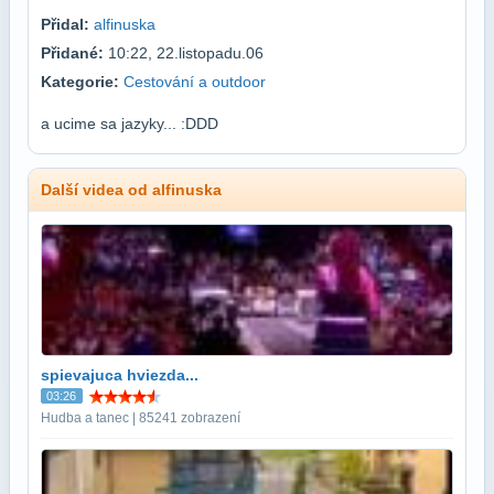
Přidal:
alfinuska
Přidané:
10:22, 22.listopadu.06
Kategorie:
Cestování a outdoor
a ucime sa jazyky... :DDD
Další videa od alfinuska
spievajuca hviezda...
03:26
Hudba a tanec | 85241 zobrazení