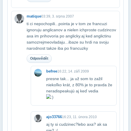
matique
03:39, 3. srpna 2007
ti ci nepochopili...pointa je v tom ze francuzi
ignoruju anglicanov a nielen ich​proste cudzincov
axa im prihovoria po anglicky.aj ked anglictinu
samozrejme​ovladaju...ibaze su hrdi na svoju
narodnost takze iba po francuzky
Odpovědět
befree
16:22, 14. září 2009
presne tak... ja už som to zažil
niekoľko krát, z 80% je to pravda že
neradi​speakujú aj keď vedia
ajo33766
16:23, 11. února 2010
aj ty si cudzinec?lebo axa? ak sa
nie? :/