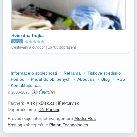
Hviezdna trojka
00:35
Cestování a outdoor | 16705 zobrazení
Informace o společnosti
Reklama
Tiskové středisko
Pomoc
Přidat do oblíbených
About us
Blog
RSS
Kontaktujte nás
© 2006-2026
Partneri:
IX.sk
|
xDisk.cz
|
iFaktury.sk
Doporučujeme:
DN Parking
Prevádzkuje internetová agentúra
Media Plus
Hosting
zabezpečuje
Platon Technologies