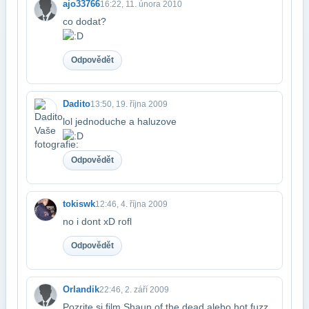
ajo33766
16:22, 11. února 2010
co dodat?
Odpovědět
Dadito
13:50, 19. října 2009
lol jednoduche a haluzove
Odpovědět
tokiswk
12:46, 4. října 2009
no i dont xD rofl
Odpovědět
Orlandik
22:46, 2. září 2009
Pozrite si film Shaun of the dead alebo hot fuzz