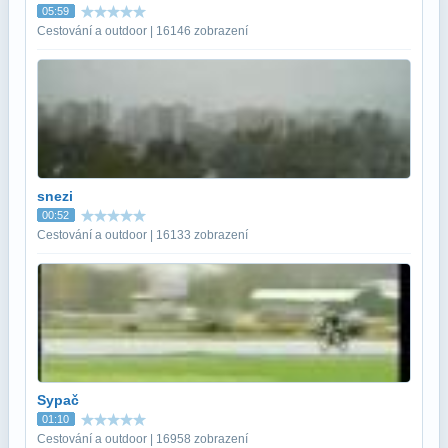
05:59
Cestování a outdoor | 16146 zobrazení
snezi
00:52
Cestování a outdoor | 16133 zobrazení
Sypač
01:10
Cestování a outdoor | 16958 zobrazení