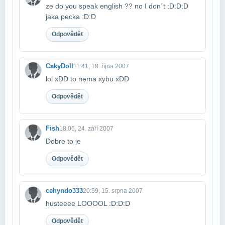
ze do you speak english ?? no I don´t :D:D:D
jaka pecka :D:D
Odpovědět
CakyDoll
11:41, 18. října 2007
lol xDD to nema xybu xDD
Odpovědět
Fish
18:06, 24. září 2007
Dobre to je
Odpovědět
cehyndo333
20:59, 15. srpna 2007
husteeee LOOOOL :D:D:D
Odpovědět