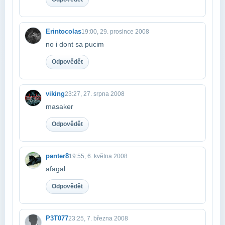
Erintocolas
19:00, 29. prosince 2008
no i dont sa pucim
Odpovědět
viking
23:27, 27. srpna 2008
masaker
Odpovědět
panter8
19:55, 6. května 2008
afagal
Odpovědět
P3T077
23:25, 7. března 2008