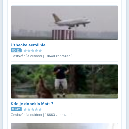
Uzbecke aerolinie
00:11
Cestování a outdoor | 18640 zobrazení
Kde je dopekla Matt ?
03:42
Cestování a outdoor | 16663 zobrazení