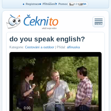
Registrace
Přihlášení
Pomoc
CZ
/
SK
MENU
do you speak english?
Kategorie:
Cestování a outdoor
| Přidal:
alfinuska