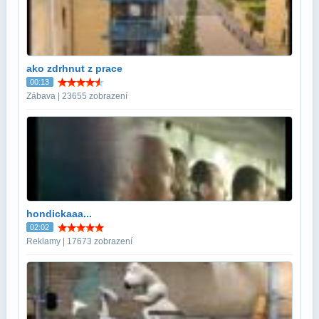
ako zdrhnut z prace
00:13
Zábava | 23655 zobrazení
hondickaaa...
02:02
Reklamy | 17673 zobrazení