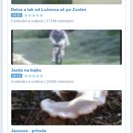
Detva a tak od Lučenca aš po Zvolen
04:05
Cestování a outdoor | 17198 zobrazení
Jazda na bajku
00:13
Cestování a outdoor | 16594 zobrazení
Jacovce - príroda