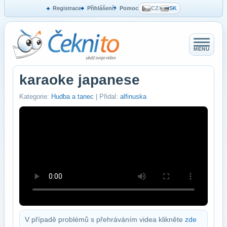
Registrace
Přihlášení
Pomoc
CZ
/
SK
MENU
karaoke japanese
Kategorie:
Hudba a tanec
| Přidal:
alfinuska
V případě problémů s přehráváním videa klikněte
zde