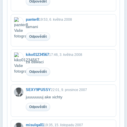
Odpovědět
panter8
19:53, 6. května 2008
tamani
Odpovědět
kiko01234567
17:46, 3. května 2008
za dawaci
Odpovědět
SEXY9PUSSY
22:01, 9. prosince 2007
juuuuuuuj ake xichty
Odpovědět
misulqa01
19:35, 15. listopadu 2007