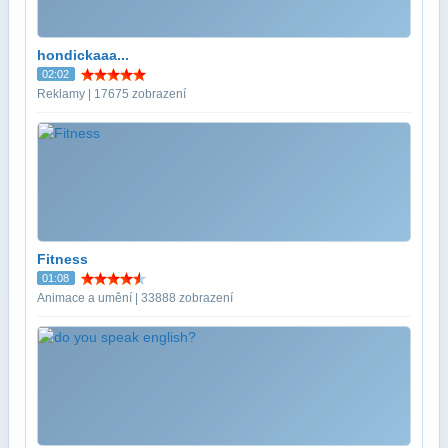
hondickaaa...
02:02
Reklamy | 17675 zobrazení
Fitness
01:08
Animace a umění | 33888 zobrazení