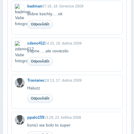
badman
07:16, 18. července 2009
dobre ksichty.....ok
Odpovědět
zdeno412
14:15, 18. dubna 2009
trapne.....ale osviezilo
Odpovědět
Travianec
19:13, 17. dubna 2009
Haluzz
Odpovědět
ppalo159
13:29, 23. května 2008
konici wa bolo to super