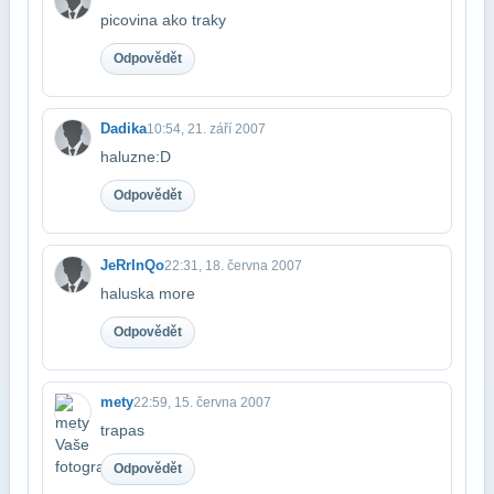
picovina ako traky
Odpovědět
Dadika
10:54, 21. září 2007
haluzne:D
Odpovědět
JeRrInQo
22:31, 18. června 2007
haluska more
Odpovědět
mety
22:59, 15. června 2007
trapas
Odpovědět