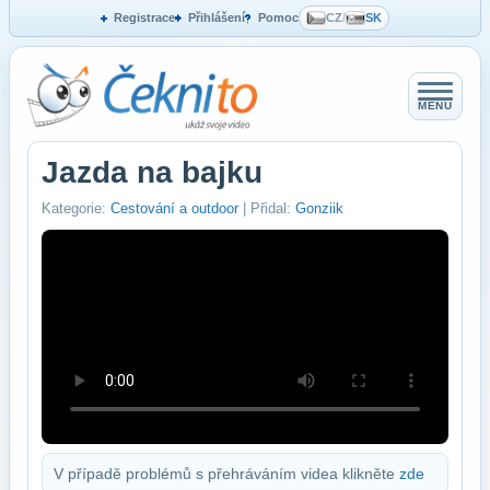
Registrace
Přihlášení
Pomoc
CZ
/
SK
MENU
Jazda na bajku
Kategorie:
Cestování a outdoor
| Přidal:
Gonziik
V případě problémů s přehráváním videa klikněte
zde