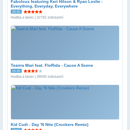
Fabolous featuring Keri Hilson & Ryan Leslie -
Everything, Everyday, Everywhere
06:40
Hudba a tanec | 32782 zobrazení
Teairra Mari feat. FloRida - Cause A Scene
04:49
Hudba a tanec | 39040 zobrazení
Kid Cudi - Day 'N Nite (Crookers Remix)
03:07