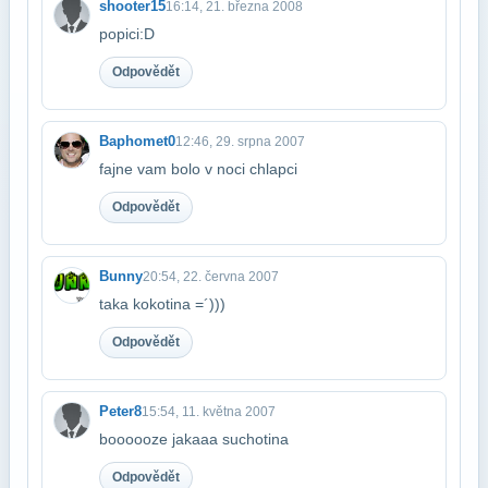
shooter15
16:14, 21. března 2008
popici:D
Odpovědět
Baphomet0
12:46, 29. srpna 2007
fajne vam bolo v noci chlapci
Odpovědět
Bunny
20:54, 22. června 2007
taka kokotina =´)))
Odpovědět
Peter8
15:54, 11. května 2007
boooooze jakaaa suchotina
Odpovědět