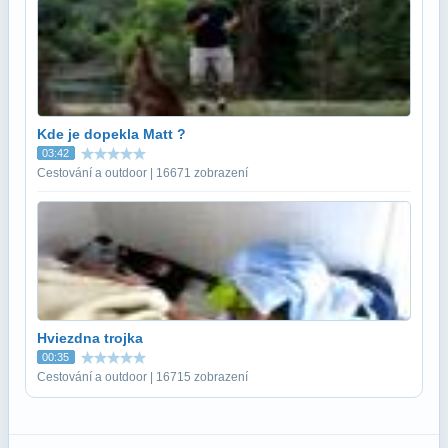
Kde je dopekla Matt ?
03:42
Cestování a outdoor | 16671 zobrazení
Hviezdna trojka
00:35
Cestování a outdoor | 16715 zobrazení