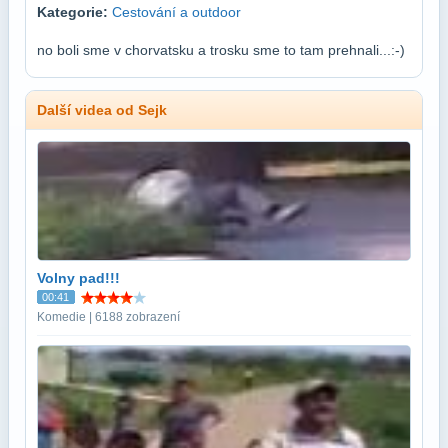
Kategorie:
Cestování a outdoor
no boli sme v chorvatsku a trosku sme to tam prehnali...:-)
Další videa od Sejk
Volny pad!!!
00:41
Komedie | 6188 zobrazení