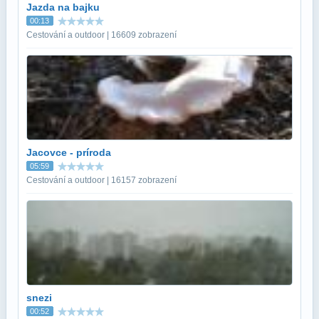
Jazda na bajku
00:13
Cestování a outdoor | 16609 zobrazení
Jacovce - príroda
05:59
Cestování a outdoor | 16157 zobrazení
snezi
00:52