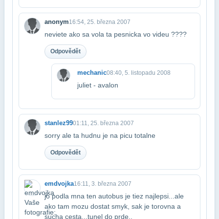
anonym
16:54, 25. března 2007
neviete ako sa vola ta pesnicka vo videu ????
Odpovědět
mechanic
08:40, 5. listopadu 2008
juliet - avalon
stanlez99
01:11, 25. března 2007
sorry ale ta hudnu je na picu totalne
Odpovědět
emdvojka
16:11, 3. března 2007
jo podla mna ten autobus je tiez najlepsi...ale
ako tam mozu dostat smyk, sak je to​rovna a
sucha cesta...tunel do prde..