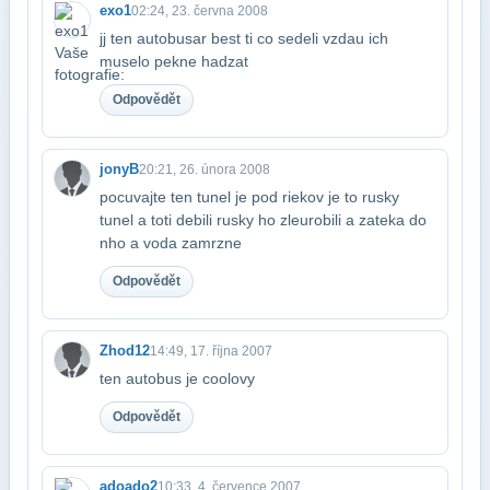
exo1
02:24, 23. června 2008
jj ten autobusar best ti co sedeli vzdau ich
muselo pekne hadzat
Odpovědět
jonyB
20:21, 26. února 2008
pocuvajte ten tunel je pod riekov je to rusky
tunel a toti debili rusky ho zle​urobili a zateka do
nho a voda zamrzne
Odpovědět
Zhod12
14:49, 17. října 2007
ten autobus je coolovy
Odpovědět
adoado2
10:33, 4. července 2007