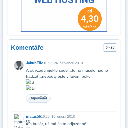
Komentáře
0 - 20
JakubFilo
10:53, 26. července 2010
A ak vzadu niekto sedel...to ho muselo riadne
hádzať...nebodaj ešte v lavom boku ​
Odpovědět
matus56
16:25, 16. února 2010
ten busár, už má čo to odjazdené