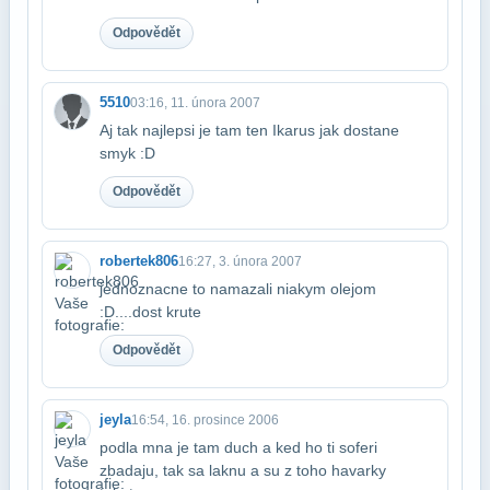
Odpovědět
5510
03:16, 11. února 2007
Aj tak najlepsi je tam ten Ikarus jak dostane
smyk :D
Odpovědět
robertek806
16:27, 3. února 2007
jednoznacne to namazali niakym olejom
:D....dost krute
Odpovědět
jeyla
16:54, 16. prosince 2006
podla mna je tam duch a ked ho ti soferi
zbadaju, tak sa laknu a su z toho havarky​