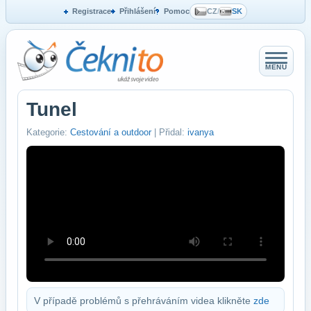
Registrace
Přihlášení
Pomoc
CZ
/
SK
MENU
Tunel
Kategorie:
Cestování a outdoor
| Přidal:
ivanya
V případě problémů s přehráváním videa klikněte
zde