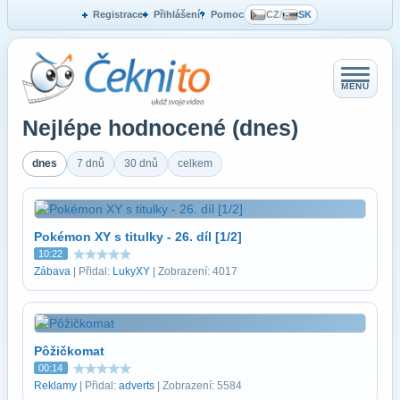
Registrace
Přihlášení
Pomoc
CZ
/
SK
MENU
Nejlépe hodnocené (dnes)
dnes
7 dnů
30 dnů
celkem
Pokémon XY s titulky - 26. díl [1/2]
10:22
Zábava
| Přidal:
LukyXY
| Zobrazení: 4017
Pôžičkomat
00:14
Reklamy
| Přidal:
adverts
| Zobrazení: 5584