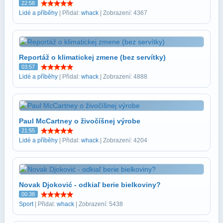
22:58
Lidé a příběhy
| Přidal:
whack
| Zobrazení: 4367
Reportáž o klimatickej zmene (bez servítky)
03:57
Lidé a příběhy
| Přidal:
whack
| Zobrazení: 4888
Paul McCartney o živočíšnej výrobe
21:55
Lidé a příběhy
| Přidal:
whack
| Zobrazení: 4204
Novak Djoković - odkiaľ berie bielkoviny?
00:38
Sport
| Přidal:
whack
| Zobrazení: 5438