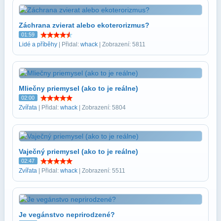
Záchrana zvierat alebo ekoterorizmus?
01:59
Lidé a příběhy
| Přidal:
whack
| Zobrazení: 5811
Mliečny priemysel (ako to je reálne)
02:00
Zvířata
| Přidal:
whack
| Zobrazení: 5804
Vaječný priemysel (ako to je reálne)
02:47
Zvířata
| Přidal:
whack
| Zobrazení: 5511
Je vegánstvo neprirodzené?