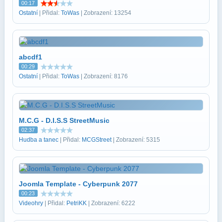
00:17
Ostatní
| Přidal:
ToWas
| Zobrazení: 13254
abcdf1
00:29
Ostatní
| Přidal:
ToWas
| Zobrazení: 8176
M.C.G - D.I.S.S StreetMusic
02:37
Hudba a tanec
| Přidal:
MCGStreet
| Zobrazení: 5315
Joomla Template - Cyberpunk 2077
00:23
Videohry
| Přidal:
PetriKK
| Zobrazení: 6222