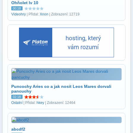
Ohňolet lv 10
00:18
Videohry
| Přidal:
Xnon
| Zobrazení: 12719
Puncochy Aries co a jak nosit Leos Mares dorvali
pancuchy
02:18
Ostatní
| Přidal:
hkey
| Zobrazení: 12464
abcdf2