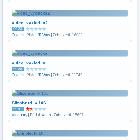
video_vykladka2
00:23
Ostatní
| Přidal:
ToWas
| Zobrazení: 16081
video_vykladka
00:28
Ostatní
| Přidal:
ToWas
| Zobrazení: 11749
Slizohrud lv 106
00:47
Videohry
| Přidal:
Xnon
| Zobrazení: 15697