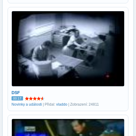
DSF
00:17
Novinky a události
| Přidal:
vladdo
| Zobrazení: 24811