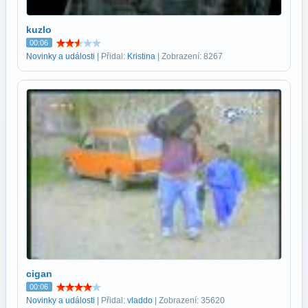
kuzlo
00:06
Novinky a události
| Přidal:
Kristina
| Zobrazení: 8267
cigan
00:06
Novinky a události
| Přidal:
vladdo
| Zobrazení: 35620