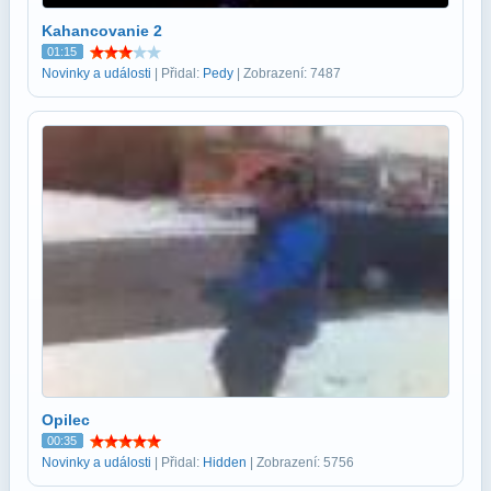
Kahancovanie 2
01:15
Novinky a události
| Přidal:
Pedy
| Zobrazení: 7487
Opilec
00:35
Novinky a události
| Přidal:
Hidden
| Zobrazení: 5756