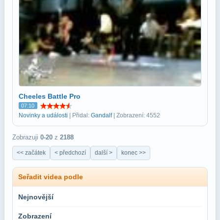
Cheeles Battle Pro
07:10
Novinky a události
| Přidal:
Gandalf
| Zobrazení: 4552
Zobrazuji
0-20
z
2188
<< začátek
< předchozí
další >
konec >>
Seřadit videa podle
Nejnovější
Zobrazení