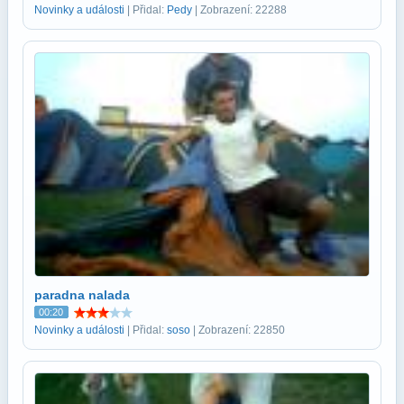
Novinky a události
| Přidal:
Pedy
| Zobrazení: 22288
paradna nalada
00:20
Novinky a události
| Přidal:
soso
| Zobrazení: 22850