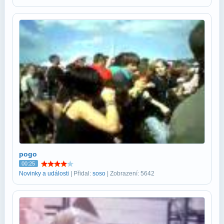
pogo
00:25
Novinky a události
| Přidal:
soso
| Zobrazení: 5642