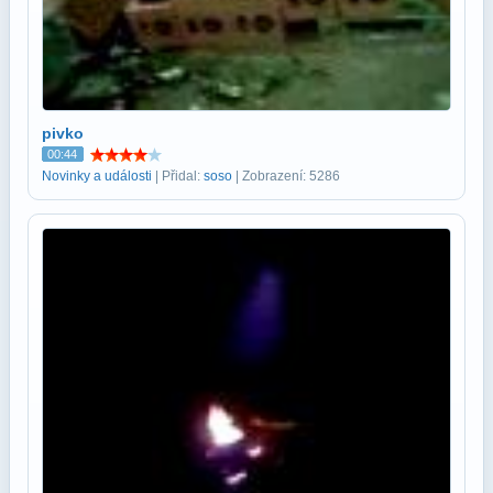
pivko
00:44
Novinky a události
| Přidal:
soso
| Zobrazení: 5286