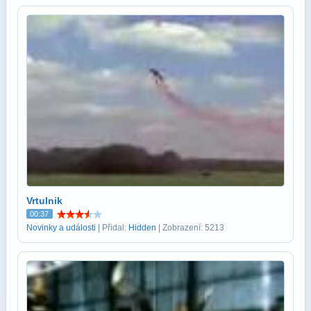
Vrtulnik
00:37
Novinky a události
| Přidal:
Hidden
| Zobrazení: 5213