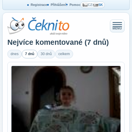
Registrace
Přihlášení
Pomoc
CZ
/
SK
MENU
Nejvíce komentované (7 dnů)
dnes
7 dnů
30 dnů
celkem