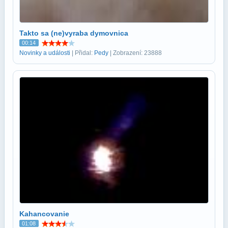
Takto sa (ne)vyraba dymovnica
00:14
Novinky a události
| Přidal:
Pedy
| Zobrazení: 23888
Kahancovanie
01:08