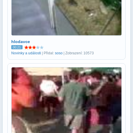
hlodavce
00:21
Novinky a události
| Přidal:
soso
| Zobrazení: 10573