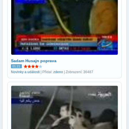
Sadam Husajn poprava
01:21
Novinky a události
| Přidal:
zdeno
| Zobrazení: 36487