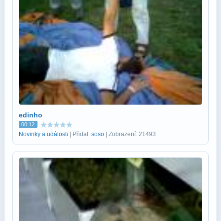
edinho
00:12
Novinky a události
| Přidal:
soso
| Zobrazení: 21493