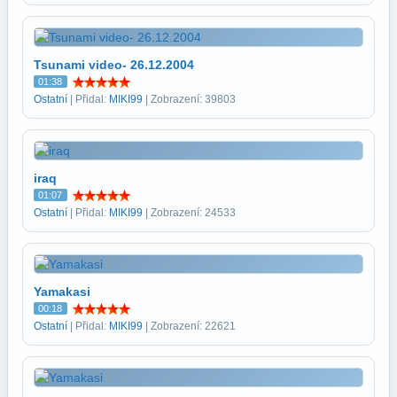
Tsunami video- 26.12.2004
01:38
Ostatní
| Přidal:
MIKI99
| Zobrazení: 39803
iraq
01:07
Ostatní
| Přidal:
MIKI99
| Zobrazení: 24533
Yamakasi
00:18
Ostatní
| Přidal:
MIKI99
| Zobrazení: 22621