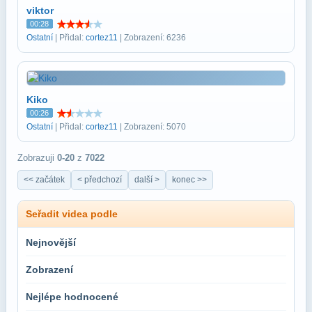
viktor
00:28
Ostatní
| Přidal:
cortez11
| Zobrazení: 6236
Kiko
00:26
Ostatní
| Přidal:
cortez11
| Zobrazení: 5070
Zobrazuji
0-20
z
7022
<< začátek
< předchozí
další >
konec >>
Seřadit videa podle
Nejnovější
Zobrazení
Nejlépe hodnocené