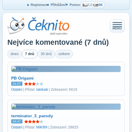
Registrace
Přihlášení
Pomoc
CZ
/
SK
MENU
Nejvíce komentované (7 dnů)
dnes
7 dnů
30 dnů
celkem
PB Origami
01:57
Ostatní
| Přidal:
lakikaki
| Zobrazení: 6619
terminator_3_parody
04:47
Ostatní
| Přidal:
MIKI99
| Zobrazení: 28825