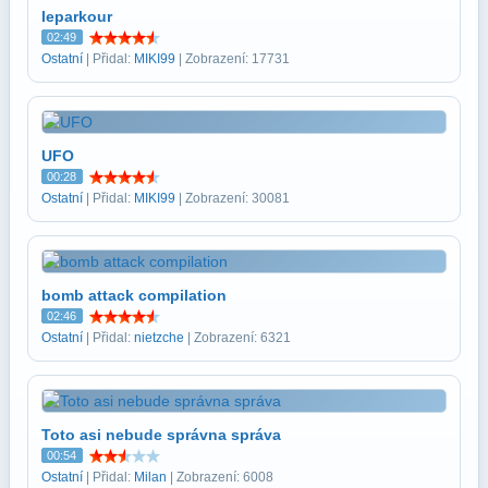
leparkour
02:49
Ostatní
| Přidal:
MIKI99
| Zobrazení: 17731
UFO
00:28
Ostatní
| Přidal:
MIKI99
| Zobrazení: 30081
bomb attack compilation
02:46
Ostatní
| Přidal:
nietzche
| Zobrazení: 6321
Toto asi nebude správna správa
00:54
Ostatní
| Přidal:
Milan
| Zobrazení: 6008