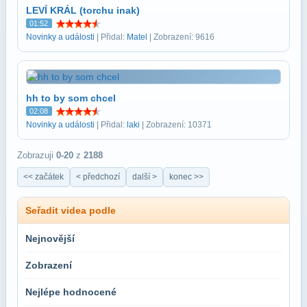
LEVÍ KRÁL (torchu inak)
01:52
Novinky a události
| Přidal:
Matel
| Zobrazení: 9616
hh to by som chcel
02:08
Novinky a události
| Přidal:
laki
| Zobrazení: 10371
Zobrazuji
0-20
z
2188
<< začátek
< předchozí
další >
konec >>
Seřadit videa podle
Nejnovější
Zobrazení
Nejlépe hodnocené