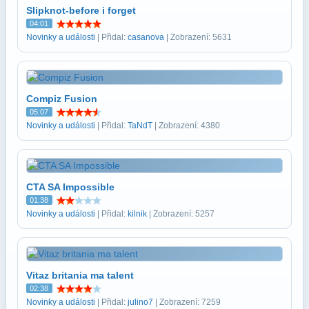
Slipknot-before i forget
04:01
Novinky a události
| Přidal:
casanova
| Zobrazení: 5631
Compiz Fusion
05:07
Novinky a události
| Přidal:
TaNdT
| Zobrazení: 4380
CTA SA Impossible
01:38
Novinky a události
| Přidal:
kilnik
| Zobrazení: 5257
Vitaz britania ma talent
02:38
Novinky a události
| Přidal:
julino7
| Zobrazení: 7259