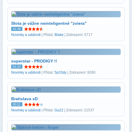
Slota je vážne neinteligentné "zviera"
01:39
Novinky a události
| Přidal:
Blake
| Zobrazení: 5717
superstar - PRODIGY !!
01:23
Novinky a události
| Přidal:
5p33dy
| Zobrazení: 9260
Bratislava xD
00:11
Novinky a události
| Přidal:
Gu22
| Zobrazení: 21537