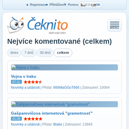
Registrace
Přihlášení
Pomoc
CZ
/
SK
MENU
Nejvíce komentované (celkem)
dnes
7 dnů
30 dnů
celkem
Vojna v Iraku
07:11
Novinky a události
| Přidal:
666MaGGoT666
| Zobrazení: 10064
Gašparovičova internetová "gramotnosť"
01:26
Novinky a události
| Přidal:
Blake
| Zobrazení: 13669