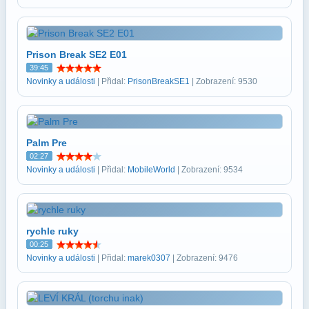
Prison Break SE2 E01
39:45
Novinky a události
| Přidal:
PrisonBreakSE1
| Zobrazení: 9530
Palm Pre
02:27
Novinky a události
| Přidal:
MobileWorld
| Zobrazení: 9534
rychle ruky
00:25
Novinky a události
| Přidal:
marek0307
| Zobrazení: 9476