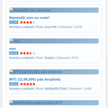
Najmladší otec na svete!
01:29
Novinky a události
| Přidal:
jurecSVK
| Zobrazení: 12236
mys
00:20
Novinky a události
| Přidal:
Diablo2
| Zobrazení: 5522
WTC (11.09.2001 pád dvojičiek)
06:12
Novinky a události
| Přidal:
666MaGGoT666
| Zobrazení: 11480