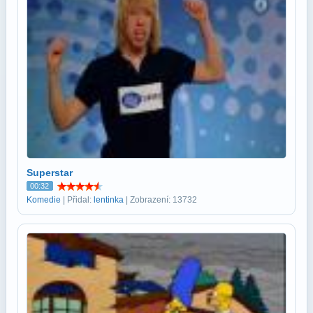
Superstar
00:32
Komedie
| Přidal:
lentinka
| Zobrazení: 13732