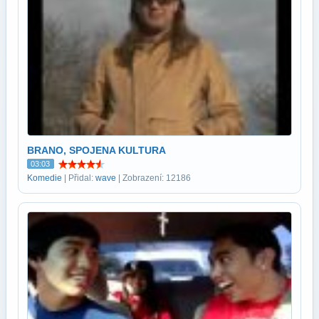
BRANO, SPOJENA KULTURA
03:03
Komedie
| Přidal:
wave
| Zobrazení: 12186