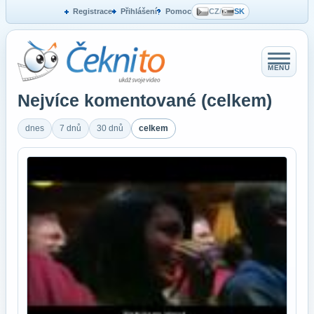
Registrace
Přihlášení
Pomoc
CZ
/
SK
MENU
Nejvíce komentované (celkem)
dnes
7 dnů
30 dnů
celkem