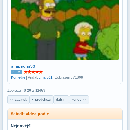
simpsons99
21:07
Komedie
| Přidal:
cmaro11
| Zobrazení: 71808
Zobrazuji
0-20
z
11469
<< začátek
< předchozí
další >
konec >>
Seřadit videa podle
Nejnovější