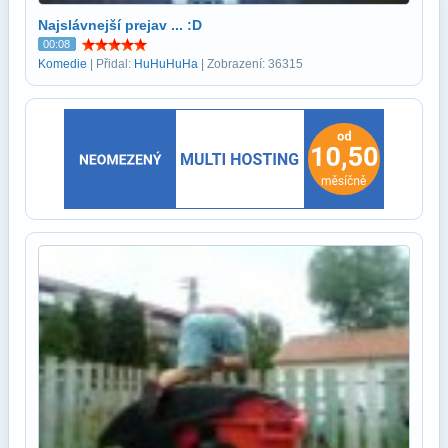
Najslávnejší prejav ... :D
00:08
Komedie
| Přidal:
HuHuHuHa
| Zobrazení: 36315