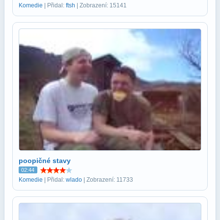
Komedie
| Přidal:
ftsh
| Zobrazení: 15141
poopičné stavy
02:44
Komedie
| Přidal:
wlado
| Zobrazení: 11733