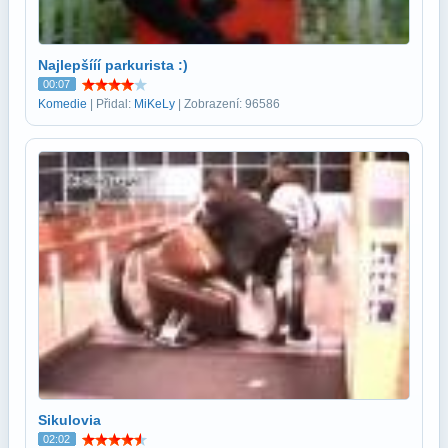
Najlepšííí parkurista :)
00:07
Komedie
| Přidal:
MiKeLy
| Zobrazení: 96586
Sikulovia
02:02