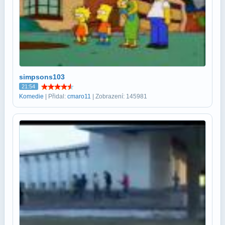
simpsons103
21:54
Komedie
| Přidal:
cmaro11
| Zobrazení: 145981