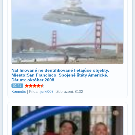
Nafilmované neidentifikované lietajúce objekty.
Miesto:San Francisco, Spojené štáty Americké.
Dátum: október 2008.
02:41
Komedie
| Přidal:
jurki007
| Zobrazení: 8132