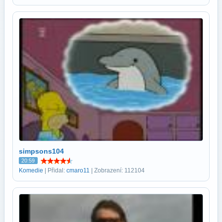
simpsons104
20:59
Komedie
| Přidal:
cmaro11
| Zobrazení: 112104