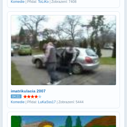
Komedie
| Přidal:
ToLiKo
| Zobrazení: 7408
imatrikulacia 2007
04:21
Komedie
| Přidal:
LuKaSss17
| Zobrazení: 5444