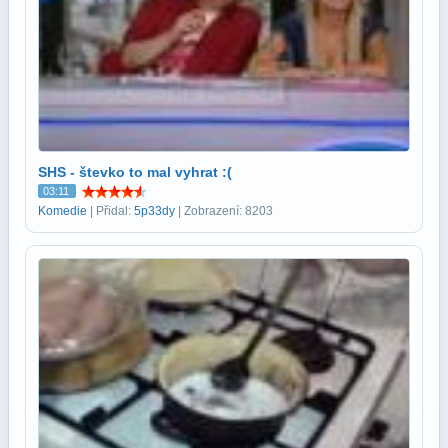
SHS - števko to mal vyhrat :(
03:11
Komedie
| Přidal:
5p33dy
| Zobrazení: 8203