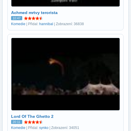
Achmed mrtvy terorista
10:47
Komedie
| Přidal:
hannibal
| Zobrazení: 36838
Lord Of The Ghetto 2
20:11
Komedie
| Přidal:
synko
| Zobrazení: 34051