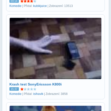
03:14
Komedie
| Přidal:
kubikjuice
| Zobrazení: 13513
Krash test SonyEricsson K800i
15:37
Komedie
| Přidal:
isihavik
| Zobrazení: 3858