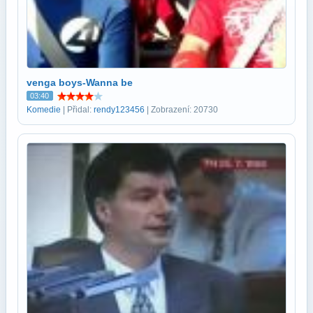
venga boys-Wanna be
03:40
Komedie
| Přidal:
rendy123456
| Zobrazení: 20730