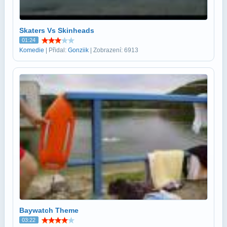
Skaters Vs Skinheads
01:24
Komedie
| Přidal:
Gonziik
| Zobrazení: 6913
Baywatch Theme
03:22