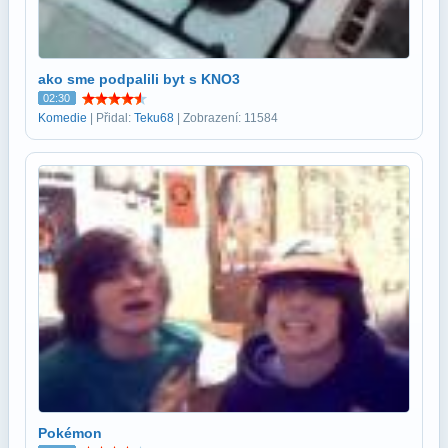
ako sme podpalili byt s KNO3
02:30
Komedie
| Přidal:
Teku68
| Zobrazení: 11584
Pokémon