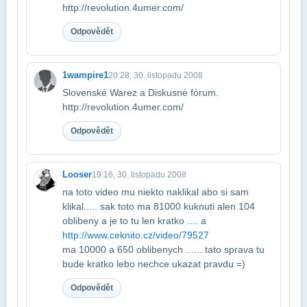
http://revolution.4umer.com/
Odpovědět
1wampire1
20:28, 30. listopadu 2008
Slovenské Warez a Diskusné fórum.
http://revolution.4umer.com/
Odpovědět
Looser
19:16, 30. listopadu 2008
na toto video mu niekto naklikal abo si sam
klikal..... sak toto ma 81000 kuknuti a​len 104
oblibeny a je to tu len kratko .... a
http://www.ceknito.cz/video/79527
ma 10​000 a 650 oblibenych ...... tato sprava tu
bude kratko lebo nechce ukazat pravdu =)
Odpovědět