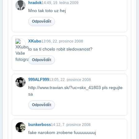
hradok
14:49, 19. ledna 2009
Mno tak toto uz hej
Odpovědět
XKubo
13:06, 22. prosince 2008
to sa ti chcelo robit sledovanost?
Odpovědět
999ALF999
13:05, 22. prosince 2008
http://www.travian.sk/?uc=skx_41803 pls regujte
sa
Odpovědět
bunkerboss
14:12, 7. prosince 2008
fake narokom zrobene fuuuuuuuuj