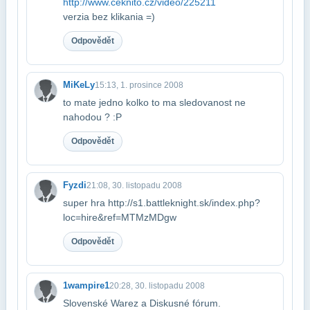
http://www.ceknito.cz/video/225211
verzia bez klikania =)
Odpovědět
MiKeLy
15:13, 1. prosince 2008
to mate jedno kolko to ma sledovanost ne
nahodou ? :P
Odpovědět
Fyzdi
21:08, 30. listopadu 2008
super hra http://s1.battleknight.sk/index.php?
loc=hire&ref=MTMzMDgw
Odpovědět
1wampire1
20:28, 30. listopadu 2008
Slovenské Warez a Diskusné fórum.