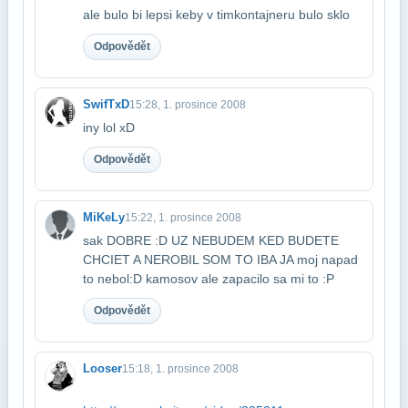
ale bulo bi lepsi keby v tim​kontajneru bulo sklo
Odpovědět
SwifTxD
15:28, 1. prosince 2008
iny lol xD
Odpovědět
MiKeLy
15:22, 1. prosince 2008
sak DOBRE :D UZ NEBUDEM KED BUDETE
CHCIET A NEROBIL SOM TO IBA JA moj napad
to nebol​:D kamosov ale zapacilo sa mi to :P
Odpovědět
Looser
15:18, 1. prosince 2008