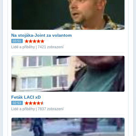
Na stojáka-Joint za volantom
03:51
Lidé a příběhy | 7421 zobrazení
Feták LACI xD
02:53
Lidé a příběhy | 7837 zobrazení