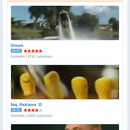
Dream
01:07
Komedie | 4792 zobrazení
Naj. Reklama :D
00:31
Komedie | 5865 zobrazení