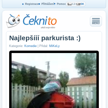
Registrace
Přihlášení
Pomoc
CZ
/
SK
MENU
Najlepšííí parkurista :)
Kategorie:
Komedie
| Přidal:
MiKeLy