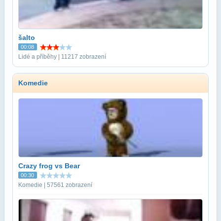
šalto
00:08
Lidé a příběhy | 11217 zobrazení
Komedie
Crazy frog vs Bear
00:30
Komedie | 57561 zobrazení