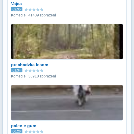
Vajca
02:35
Komedie | 41409 zobrazení
prechadzka lesom
01:34
Komedie | 36918 zobrazení
palenie gum
00:26