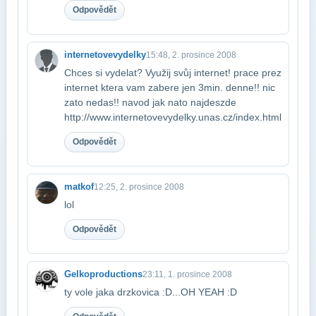
Odpovědět
internetovevydelky
15:48, 2. prosince 2008
Chces si vydelat? Využij svůj internet! prace prez
internet ktera vam zabere jen 3​min. denne!! nic
zato nedas!! navod jak nato najdes​zde
http://www.internetovevydelky.unas.cz/index.html
Odpovědět
matkof
12:25, 2. prosince 2008
lol
Odpovědět
Gelkoproductions
23:11, 1. prosince 2008
ty vole jaka drzkovica :D...OH YEAH :D