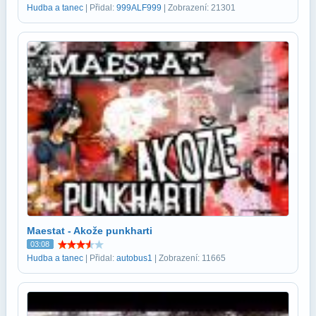
Hudba a tanec
| Přidal:
999ALF999
| Zobrazení: 21301
Maestat - Akože punkharti
03:08
Hudba a tanec
| Přidal:
autobus1
| Zobrazení: 11665