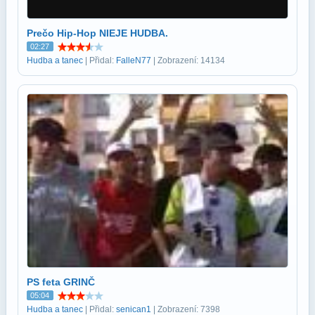
Prečo Hip-Hop NIEJE HUDBA.
02:27
Hudba a tanec
| Přidal:
FalleN77
| Zobrazení: 14134
PS feta GRINČ
05:04
Hudba a tanec
| Přidal:
senican1
| Zobrazení: 7398