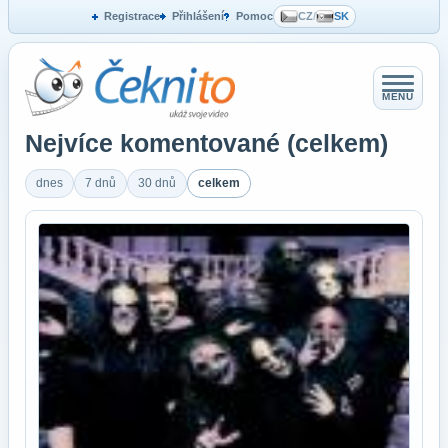
Registrace
Přihlášení
Pomoc
CZ
/
SK
MENU
Nejvíce komentované (celkem)
dnes
7 dnů
30 dnů
celkem