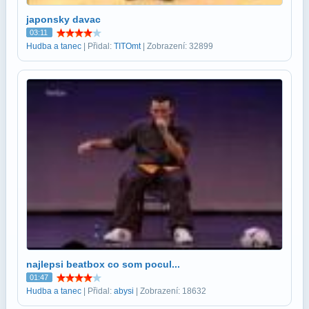
japonsky davac
03:11
Hudba a tanec
| Přidal:
TITOmt
| Zobrazení: 32899
najlepsi beatbox co som pocul...
01:47
Hudba a tanec
| Přidal:
abysi
| Zobrazení: 18632