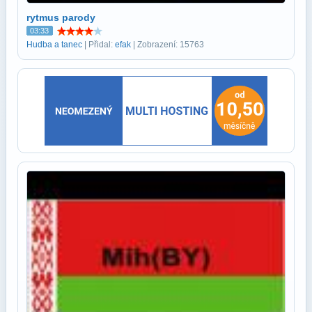
rytmus parody
03:33
Hudba a tanec
| Přidal:
efak
| Zobrazení: 15763