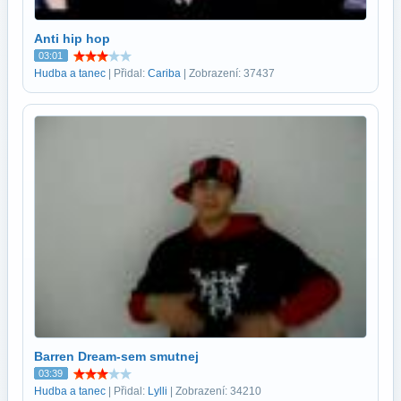
Anti hip hop
03:01
Hudba a tanec
| Přidal:
Cariba
| Zobrazení: 37437
Barren Dream-sem smutnej
03:39
Hudba a tanec
| Přidal:
Lylli
| Zobrazení: 34210