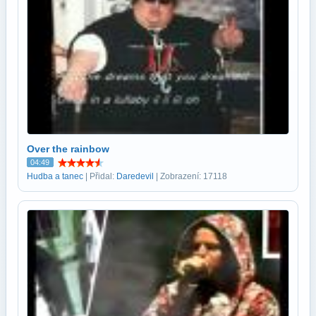
Over the rainbow
04:49
Hudba a tanec
| Přidal:
Daredevil
| Zobrazení: 17118