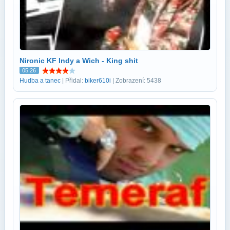
Nironic KF Indy a Wich - King shit
05:26
Hudba a tanec
| Přidal:
biker610i
| Zobrazení: 5438