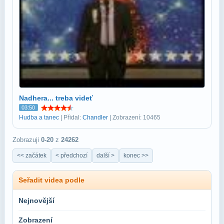
Nadhera... treba videť
03:50
Hudba a tanec
| Přidal:
Chandler
| Zobrazení: 10465
Zobrazuji
0-20
z
24262
<< začátek
< předchozí
další >
konec >>
Seřadit videa podle
Nejnovější
Zobrazení