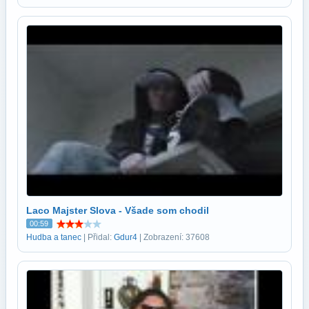
Laco Majster Slova - Všade som chodil
00:59
Hudba a tanec
| Přidal:
Gdur4
| Zobrazení: 37608