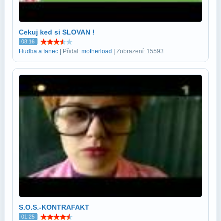
Cekuj ked si SLOVAN !
08:16
Hudba a tanec
| Přidal:
motherload
| Zobrazení: 15593
S.O.S.-KONTRAFAKT
01:25