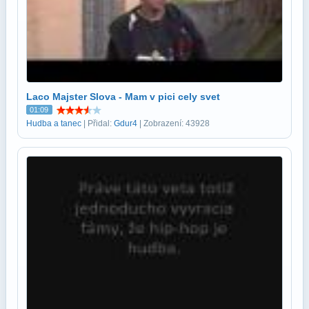
Laco Majster Slova - Mam v pici cely svet
01:09
Hudba a tanec
| Přidal:
Gdur4
| Zobrazení: 43928