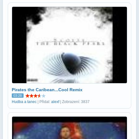
Pirates the Caribean...Cool Remix
03:28
Hudba a tanec
| Přidal:
alexf
| Zobrazení: 3837