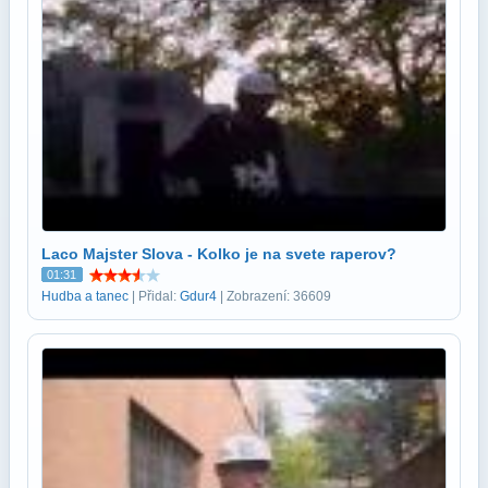
Laco Majster Slova - Kolko je na svete raperov?
01:31
Hudba a tanec
| Přidal:
Gdur4
| Zobrazení: 36609