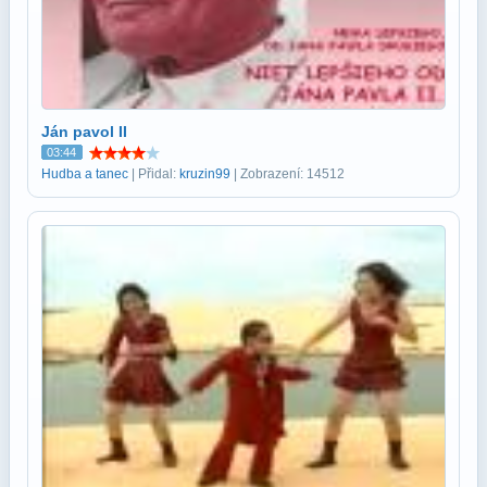
Ján pavol II
03:44
Hudba a tanec
| Přidal:
kruzin99
| Zobrazení: 14512