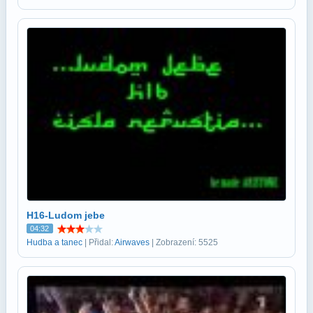
H16-Ludom jebe
04:32
Hudba a tanec
| Přidal:
Airwaves
| Zobrazení: 5525