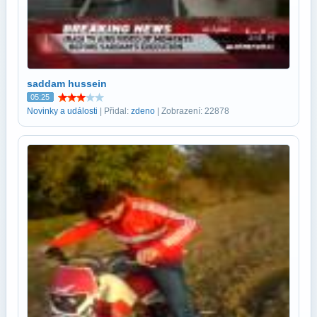
saddam hussein
05:25
Novinky a události
| Přidal:
zdeno
| Zobrazení: 22878