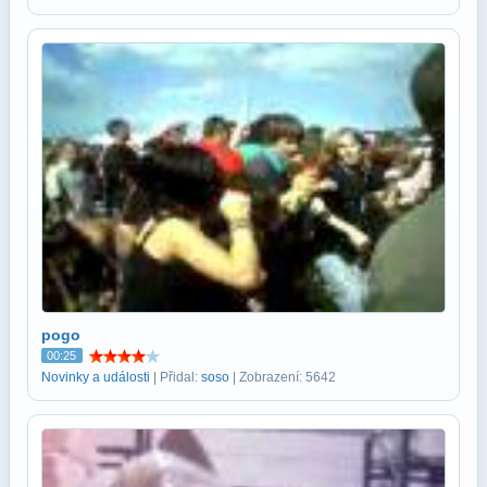
pogo
00:25
Novinky a události
| Přidal:
soso
| Zobrazení: 5642