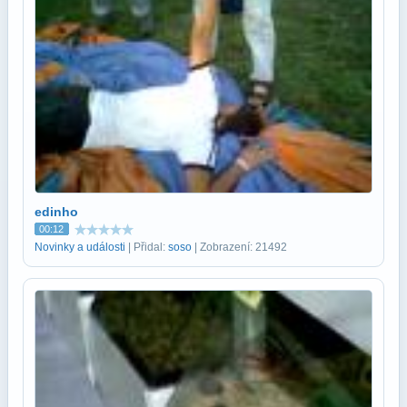
edinho
00:12
Novinky a události
| Přidal:
soso
| Zobrazení: 21492