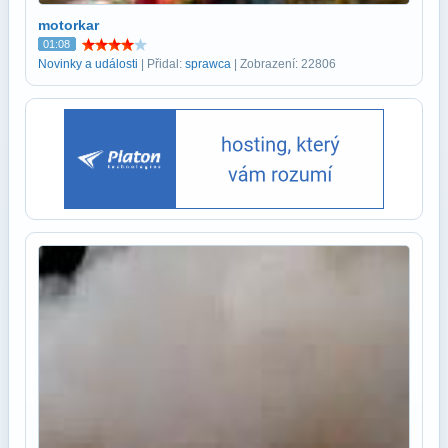
motorkar
01:08
Novinky a události
| Přidal:
sprawca
| Zobrazení: 22806