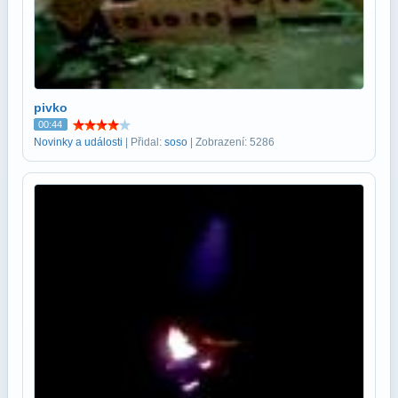
pivko
00:44
Novinky a události
| Přidal:
soso
| Zobrazení: 5286