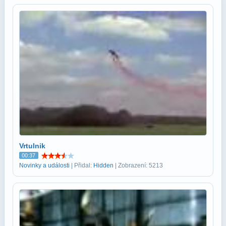
Vrtulnik
00:37
Novinky a události
| Přidal:
Hidden
| Zobrazení: 5213