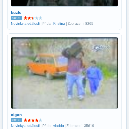
kuzlo
00:06
Novinky a události
| Přidal:
Kristina
| Zobrazení: 8265
cigan
00:06
Novinky a události
| Přidal:
vladdo
| Zobrazení: 35619