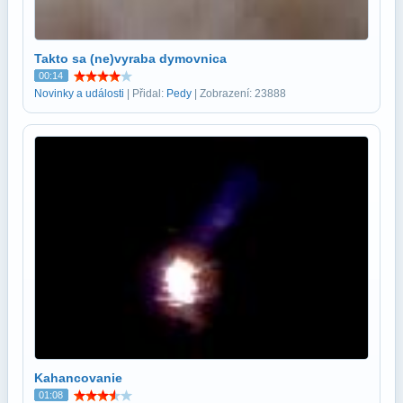
Takto sa (ne)vyraba dymovnica
00:14
Novinky a události
| Přidal:
Pedy
| Zobrazení: 23888
Kahancovanie
01:08