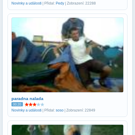
Novinky a události
| Přidal:
Pedy
| Zobrazení: 22288
paradna nalada
00:20
Novinky a události
| Přidal:
soso
| Zobrazení: 22849