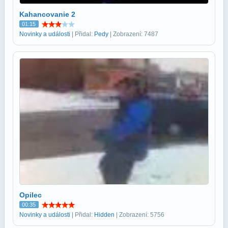
Kahancovanie 2
01:15
Novinky a události
| Přidal:
Pedy
| Zobrazení: 7487
Opilec
00:35
Novinky a události
| Přidal:
Hidden
| Zobrazení: 5756