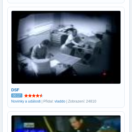
DSF
00:17
Novinky a události
| Přidal:
vladdo
| Zobrazení: 24810