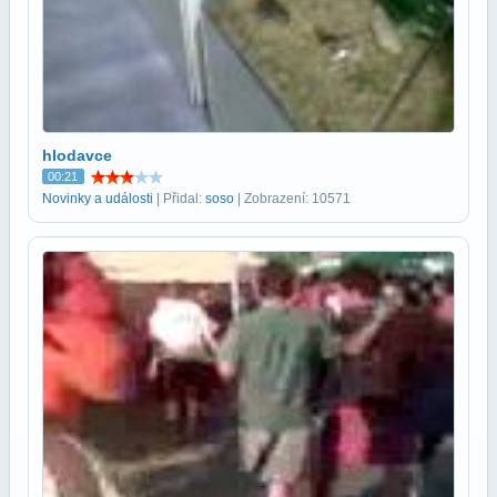
hlodavce
00:21
Novinky a události
| Přidal:
soso
| Zobrazení: 10571