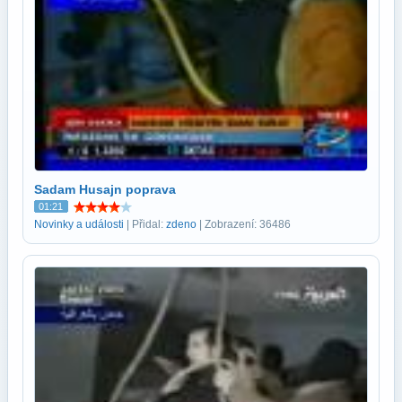
Sadam Husajn poprava
01:21
Novinky a události
| Přidal:
zdeno
| Zobrazení: 36486