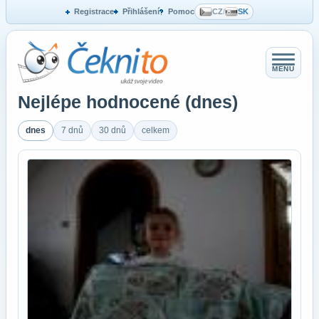
Registrace
Přihlášení
Pomoc
CZ
/
SK
MENU
Nejlépe hodnocené (dnes)
dnes
7 dnů
30 dnů
celkem