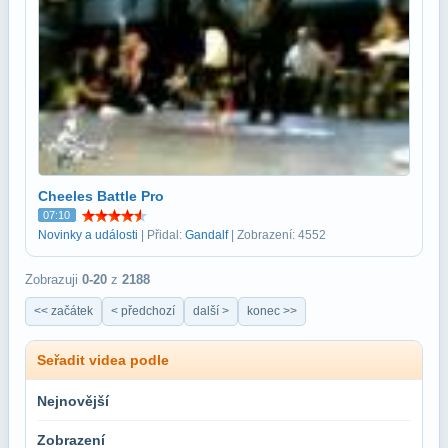
Cheeles Battle Pro
07:10
Novinky a události
| Přidal:
Gandalf
| Zobrazení: 4552
Zobrazuji
0-20
z
2188
<< začátek
< předchozí
další >
konec >>
Seřadit videa podle
Nejnovější
Zobrazení