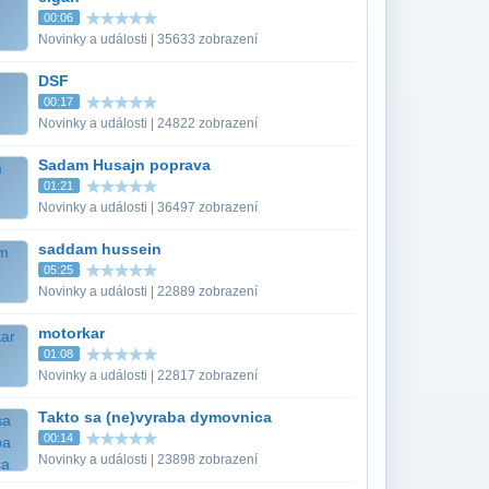
00:06
Novinky a události | 35633 zobrazení
DSF
00:17
Novinky a události | 24822 zobrazení
Sadam Husajn poprava
01:21
Novinky a události | 36497 zobrazení
saddam hussein
05:25
Novinky a události | 22889 zobrazení
motorkar
01:08
Novinky a události | 22817 zobrazení
Takto sa (ne)vyraba dymovnica
00:14
Novinky a události | 23898 zobrazení