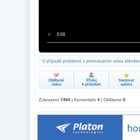
V případě problémů s přehráváním videa klikněte
Oblíbené
Přidej
Sledovat
video
k přátelům
autora
Zobrazení
7494
| Komentáře
4
| Oblíbené
0