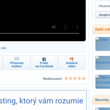
Další vi
zde
Přeposlat
Pridať
Nahlásit
mailem
na Facebook
video
Hodnocení:
Novinky 