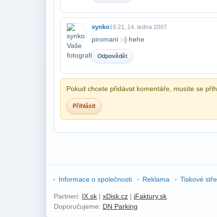
synko
16:21, 14. ledna 2007
piromani :-) hehe
Odpovědět
Pokud chcete přidávat komentáře, musíte se přihl
Přihlásit
Informace o společnosti
Reklama
Tiskové stř
Partneri:
IX.sk
|
xDisk.cz
|
iFaktury.sk
Doporučujeme:
DN Parking