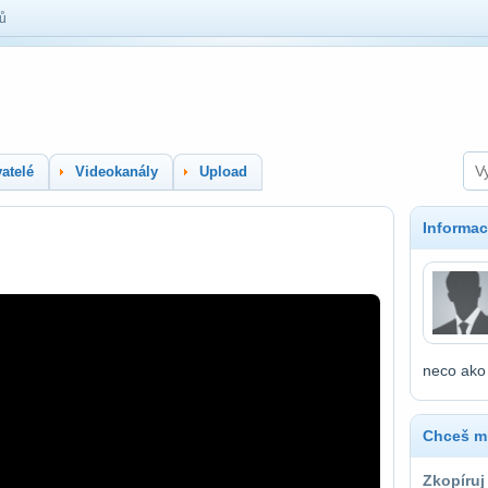
lů
atelé
Videokanály
Upload
Informac
neco ako
Chceš mí
Zkopíruj