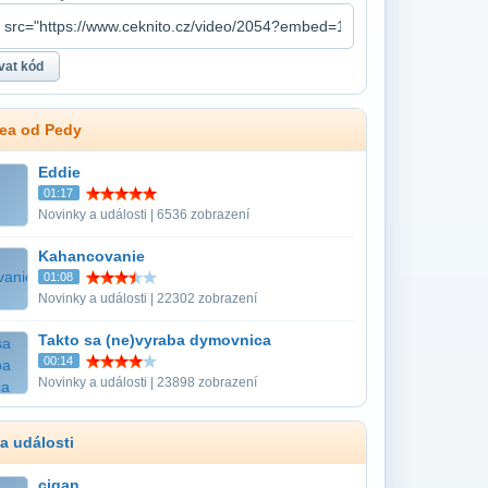
dea od Pedy
Eddie
01:17
Novinky a události | 6536 zobrazení
Kahancovanie
01:08
Novinky a události | 22302 zobrazení
Takto sa (ne)vyraba dymovnica
00:14
Novinky a události | 23898 zobrazení
a události
cigan