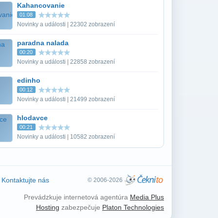
Kahancovanie
01:08
Novinky a události | 22302 zobrazení
paradna nalada
00:20
Novinky a události | 22858 zobrazení
edinho
00:12
Novinky a události | 21499 zobrazení
hlodavce
00:21
Novinky a události | 10582 zobrazení
Kontaktujte nás
© 2006-2026
Prevádzkuje internetová agentúra
Media Plus
Hosting
zabezpečuje
Platon Technologies