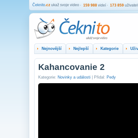
Čeknito
.cz
ukaž svoje video
159 988
videí
173 859
uživate
Nejnovější
Nejlepší
Kategorie
Uživ
Kahancovanie 2
Kategorie:
Novinky a události
| Přidal:
Pedy