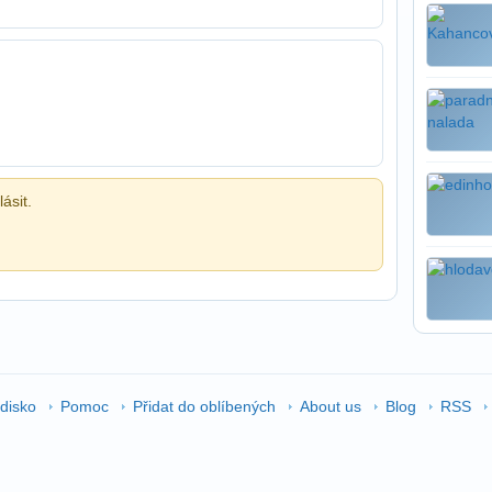
ásit.
edisko
Pomoc
Přidat do oblíbených
About us
Blog
RSS