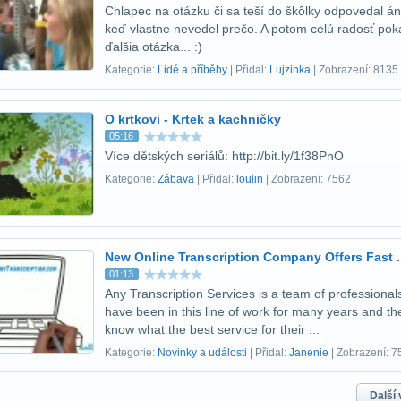
Chlapec na otázku či sa teší do škôlky odpovedal án
keď vlastne nevedel prečo. A potom celú radosť pok
ďalšia otázka... :)
Kategorie:
Lidé a příběhy
| Přidal:
Lujzinka
| Zobrazení: 8135
O krtkovi - Krtek a kachničky
05:16
Více dětských seriálů: http://bit.ly/1f38PnO
Kategorie:
Zábava
| Přidal:
loulin
| Zobrazení: 7562
New Online Transcription Company Offers Fast ..
01:13
Any Transcription Services is a team of professiona
have been in this line of work for many years and th
know what the best service for their ...
Kategorie:
Novinky a události
| Přidal:
Janenie
| Zobrazení: 7
Další 