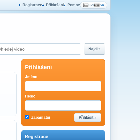
Registrace
Přihlášení
Pomoc
CZ
/
SK
Najdi »
Přihlášení
Jméno
Heslo
Zapamatuj
Přihlásit »
Registrace