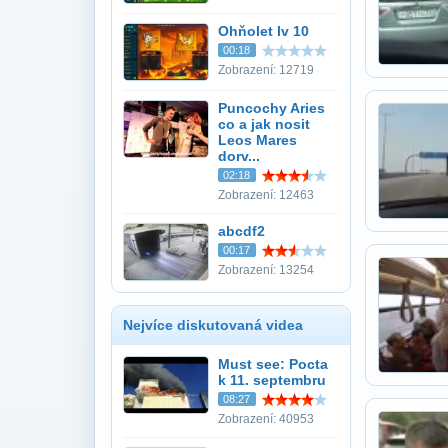
Ohňolet lv 10
00:18
Zobrazení: 12719
Puncochy Aries
co a jak nosit
Leos Mares
dorv...
02:18
Zobrazení: 12463
abcdf2
00:17
Zobrazení: 13254
Nejvíce diskutovaná videa
Must see: Pocta
k 11. septembru
08:27
Zobrazení: 40953