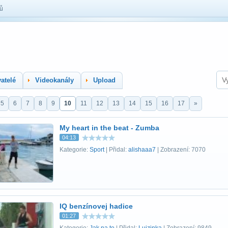
lů
atelé
Videokanály
Upload
5
6
7
8
9
10
11
12
13
14
15
16
17
»
My heart in the beat - Zumba
04:13
Kategorie:
Sport
| Přidal:
alishaaa7
| Zobrazení: 7070
IQ benzínovej hadice
01:27