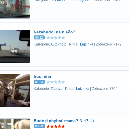
Kategorie:
Jak na to
| Přidal:
Lujzinka
| Zobrazení: 9849
Nezabudol na niečo?
00:12
Kategorie:
Auto-moto
| Přidal:
Lujzinka
| Zobrazení: 7179
bus rider
01:23
Kategorie:
Zábava
| Přidal:
Lujzinka
| Zobrazení: 8704
Bude ti chýbať mama? Nie?! :)
00:20