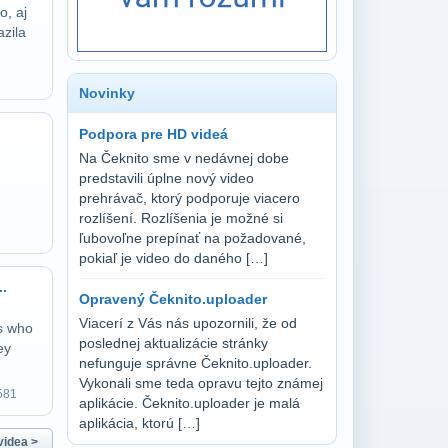
o, aj
azila
Novinky
Podpora pre HD videá
Na Čeknito sme v nedávnej dobe
predstavili úplne nový video
prehrávač, ktorý podporuje viacero
rozlíšení. Rozlíšenia je možné si
ľubovoľne prepínať na požadované,
pokiaľ je video do daného […]
.
Opravený Čeknito.uploader
Viacerí z Vás nás upozornili, že od
ls who
poslednej aktualizácie stránky
ey
nefunguje správne Čeknito.uploader.
Vykonali sme teda opravu tejto známej
581
aplikácie. Čeknito.uploader je malá
aplikácia, ktorú […]
videa >