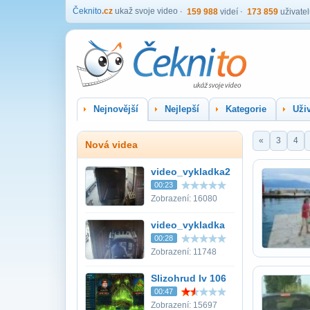
Čeknito
.cz
ukaž svoje video
159 988
videí
173 859
uživate
Nejnovější
Nejlepší
Kategorie
Uživ
«
3
4
Nová videa
video_vykladka2
00:23
Zobrazení: 16080
video_vykladka
00:28
Zobrazení: 11748
Slizohrud lv 106
00:47
Zobrazení: 15697