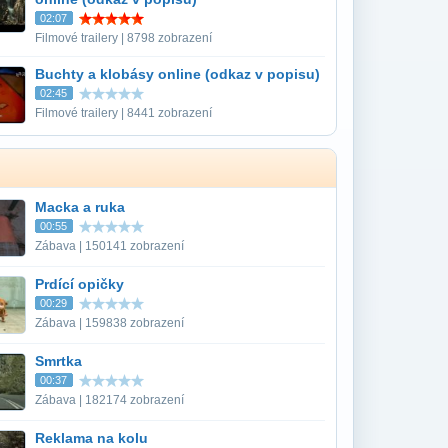
02:07
Filmové trailery | 8798 zobrazení
Buchty a klobásy online (odkaz v popisu)
02:45
Filmové trailery | 8441 zobrazení
Macka a ruka
00:55
Zábava | 150141 zobrazení
Prdící opičky
00:29
Zábava | 159838 zobrazení
Smrtka
00:37
Zábava | 182174 zobrazení
Reklama na kolu