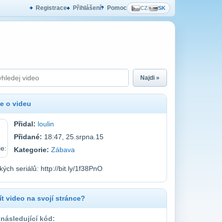
Registrace
Přihlášení
Pomoc
CZ
/
SK
Najdi »
e o videu
Přidal:
loulin
Přidané:
18:47, 25.srpna.15
Kategorie:
Zábava
kých seriálů: http://bit.ly/1f38PnO
t video na svojí stránce?
 následující kód: