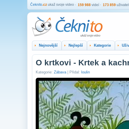
Čeknito
.cz
ukaž svoje video
159 988
videí
173 859
uživate
Nejnovější
Nejlepší
Kategorie
Uživ
O krtkovi - Krtek a kach
Kategorie:
Zábava
| Přidal:
loulin