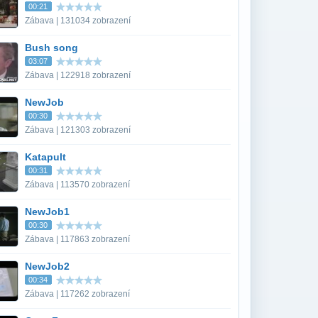
00:21
Zábava | 131034 zobrazení
Bush song
03:07
Zábava | 122918 zobrazení
NewJob
00:30
Zábava | 121303 zobrazení
Katapult
00:31
Zábava | 113570 zobrazení
NewJob1
00:30
Zábava | 117863 zobrazení
NewJob2
00:34
Zábava | 117262 zobrazení