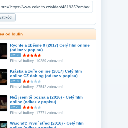
ea od loulin
Rychle a zběsile 8 (2017) Celý film online
(odkaz v popisu)
02:56
Filmové trailery | 10289 zobrazení
Kráska a zvíře online (2017) Celý film
online CZ dabing (odkaz v popisu)
02:09
Filmové trailery | 27542 zobrazení
Než jsem tě poznala (2016) - Celý film
online (odkaz v popisu)
02:25
Filmové trailery | 17771 zobrazení
Warcraft: První střed (2016) - Celý film
online (odkaz v popisu)