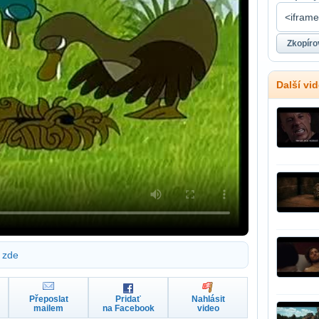
Další vid
zde
Přeposlat
Pridať
Nahlásit
mailem
na Facebook
video