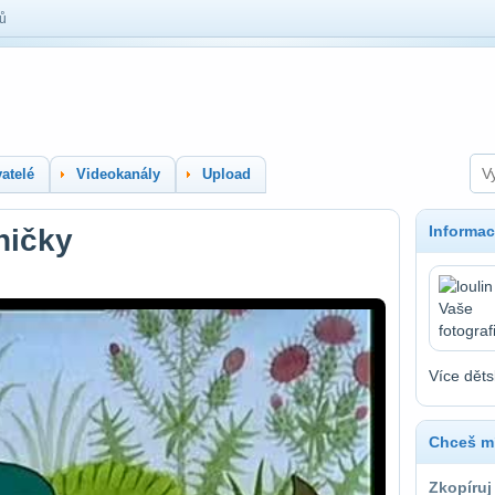
lů
atelé
Videokanály
Upload
Informac
ničky
Více děts
Chceš mí
Zkopíruj