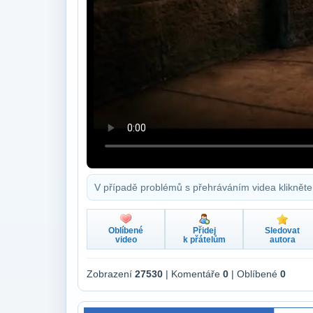
V případě problémů s přehráváním videa klikněte
Oblíbené
Přidej
Sledovat
video
k přátelům
autora
Zobrazení
27530
| Komentáře
0
| Oblíbené
0