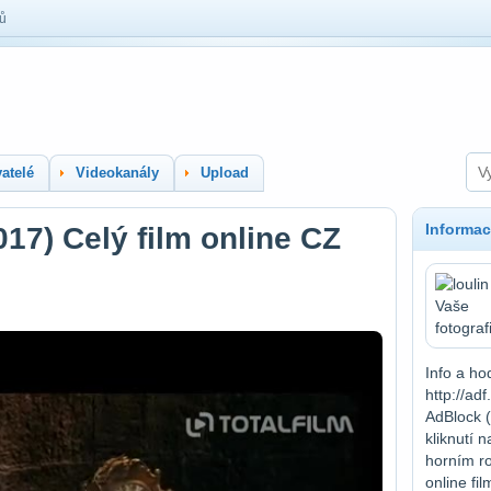
lů
atelé
Videokanály
Upload
Informac
017) Celý film online CZ
Info a ho
http://ad
AdBlock (
kliknutí 
horním r
online fi