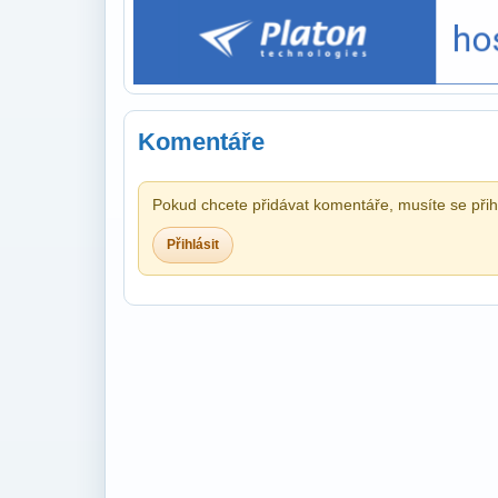
Komentáře
Pokud chcete přidávat komentáře, musíte se přihl
Přihlásit