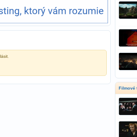
ásit.
Filmové t