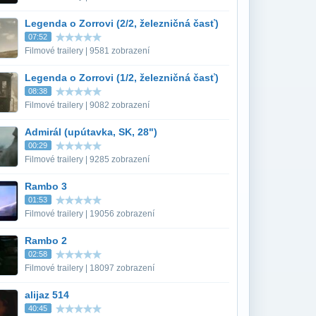
Legenda o Zorrovi (2/2, železničná časť)
07:52
Filmové trailery | 9581 zobrazení
Legenda o Zorrovi (1/2, železničná časť)
08:38
Filmové trailery | 9082 zobrazení
Admirál (upútavka, SK, 28")
00:29
Filmové trailery | 9285 zobrazení
Rambo 3
01:53
Filmové trailery | 19056 zobrazení
Rambo 2
02:58
Filmové trailery | 18097 zobrazení
alijaz 514
40:45