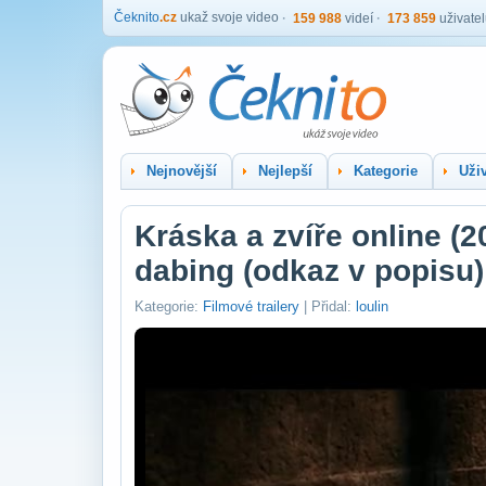
Čeknito
.cz
ukaž svoje video
159 988
videí
173 859
uživate
Nejnovější
Nejlepší
Kategorie
Uživ
Kráska a zvíře online (2
dabing (odkaz v popisu)
Kategorie:
Filmové trailery
| Přidal:
loulin