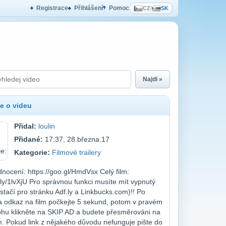
Registrace
Přihlášení
Pomoc
CZ
/
SK
Najdi »
e o videu
Přidal:
loulin
Přidané:
17:37, 28.března.17
Kategorie:
Filmové trailery
dnocení: https://goo.gl/HmdVsx Celý film:
f.ly/1lvXjU Pro správnou funkci musíte mít vypnutý
stačí pro stránku Adf.ly a Linkbucks.com)!! Po
na odkaz na film počkejte 5 sekund, potom v pravém
ohu klikněte na SKIP AD a budete přesměrováni na
lm. Pokud link z nějakého důvodu nefunguje pište do