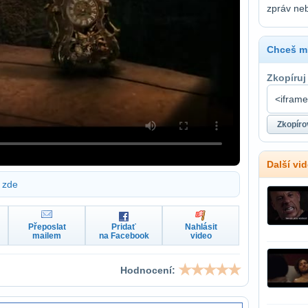
zpráv ne
Chceš mí
Zkopíruj
Další vid
zde
Přeposlat
Pridať
Nahlásit
mailem
na Facebook
video
Hodnocení: