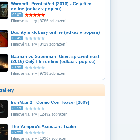
Warcraft: První střed (2016) - Celý film
online (odkaz v popisu)
02:07
Filmové trailery | 8786 zobrazení
Buchty a klobásy online (odkaz v popisu)
02:45
Filmové trailery | 8429 zobrazení
Batman vs Superman: Úsvit spravedlnosti
(2016) Celý film online (odkaz v popisu)
01:30
Filmové trailery | 9738 zobrazení
railery
IronMan 2 - Comic Con Teaser [2009]
05:19
Filmové trailery | 12492 zobrazení
The Vampire's Assistant Trailer
02:22
Filmové trailery | 10367 zobrazení