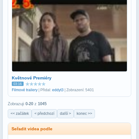
Květnové Premiéry
03:16
Filmové trailery
| Přidal:
eddyt3
| Zobrazení: 5401
Zobrazuji
0-20
z
1045
<< začátek
< předchozí
další >
konec >>
Seřadit videa podle