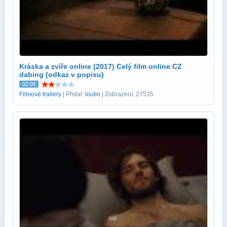
Kráska a zvíře online (2017) Celý film online CZ
dabing (odkaz v popisu)
02:09
Filmové trailery
| Přidal:
loulin
| Zobrazení: 27535