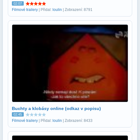
02:07
Filmové trailery
| Přidal:
loulin
| Zobrazení: 8791
Buchty a klobásy online (odkaz v popisu)
02:45
Filmové trailery
| Přidal:
loulin
| Zobrazení: 8433