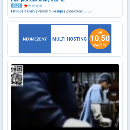
00:36
Filmové trailery
| Přidal:
Mikesupr
| Zobrazení: 6563