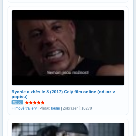
Rychle a zběsile 8 (2017) Celý film online (odkaz v
popisu)
02:56
Filmové trailery
| Přidal:
loulin
| Zobrazení: 10278