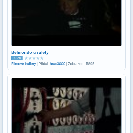
Belmondo u rulety
02:28
Filmové trailery
| Přidal:
hrac3000
| Zobrazení: 5895