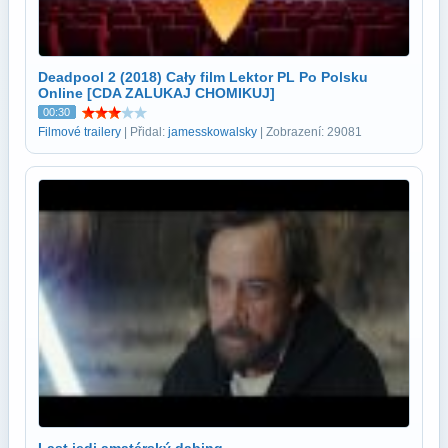
Deadpool 2 (2018) Cały film Lektor PL Po Polsku
Online [CDA ZALUKAJ CHOMIKUJ]
00:30
Filmové trailery
| Přidal:
jamesskowalsky
| Zobrazení: 29081
Last jedi amatérský dabing