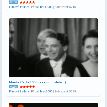
03:38
Filmové trailery
| Přidal:
hrac3000
| Zobrazení: 5715
Monte Carlo 1930 (kasíno, ruleta...)
02:56
Filmové trailery
| Přidal:
hrac3000
| Zobrazení: 5789