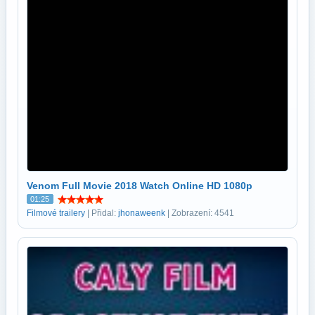
Venom Full Movie 2018 Watch Online HD 1080p
01:25
Filmové trailery
| Přidal:
jhonaweenk
| Zobrazení: 4541