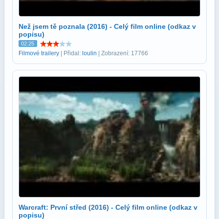
Než jsem tě poznala (2016) - Celý film online (odkaz v
popisu)
02:25
Filmové trailery
| Přidal:
loulin
| Zobrazení: 17766
Warcraft: První střed (2016) - Celý film online (odkaz v
popisu)