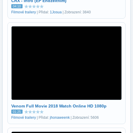
CRX - Intro (EP Endzeitfilm)
04:10
Filmové trailery
| Přidal:
1Josua
| Zobrazení: 3840
Venom Full Movie 2018 Watch Online HD 1080p
01:25
Filmové trailery
| Přidal:
jhonaweenk
| Zobrazení: 5606