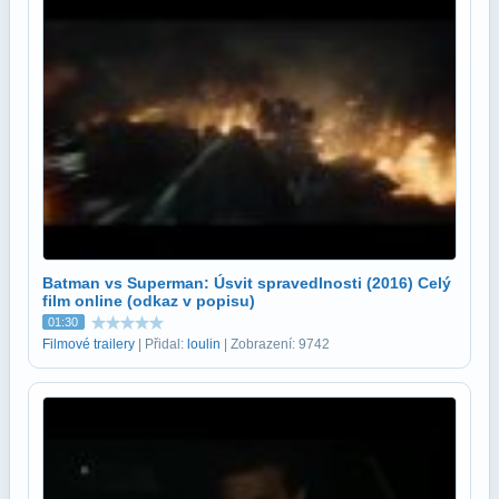
Batman vs Superman: Úsvit spravedlnosti (2016) Celý
film online (odkaz v popisu)
01:30
Filmové trailery
| Přidal:
loulin
| Zobrazení: 9742