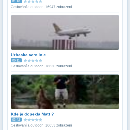
01:10
Cestování a outdoor | 16947 zobrazení
Uzbecke aerolinie
00:11
Cestování a outdoor | 18630 zobrazení
Kde je dopekla Matt ?
03:42
Cestování a outdoor | 16653 zobrazení