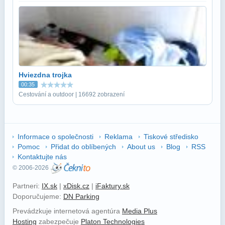
Hviezdna trojka
00:35
Cestování a outdoor | 16692 zobrazení
Informace o společnosti
Reklama
Tiskové středisko
Pomoc
Přidat do oblíbených
About us
Blog
RSS
Kontaktujte nás
© 2006-2026
Partneri:
IX.sk
|
xDisk.cz
|
iFaktury.sk
Doporučujeme:
DN Parking
Prevádzkuje internetová agentúra
Media Plus
Hosting
zabezpečuje
Platon Technologies