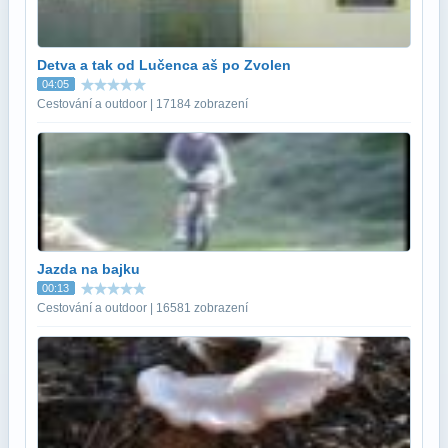
Detva a tak od Lučenca aš po Zvolen
04:05
Cestování a outdoor | 17184 zobrazení
Jazda na bajku
00:13
Cestování a outdoor | 16581 zobrazení