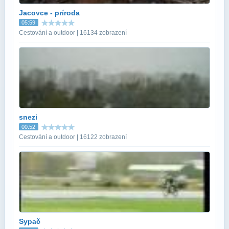
Jacovce - príroda
05:59
Cestování a outdoor | 16134 zobrazení
snezi
00:52
Cestování a outdoor | 16122 zobrazení
Sypač