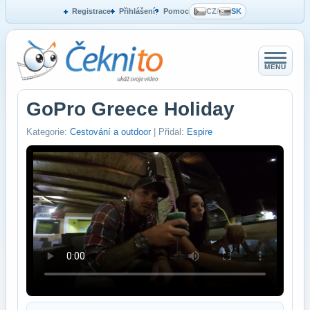
Registrace
Přihlášení
Pomoc
CZ
/
SK
MENU
GoPro Greece Holiday
Kategorie:
Cestování a outdoor
| Přidal:
Espire