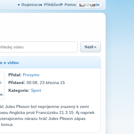
Registrace
Přihlášení
Pomoc
CZ
/
SK
Najdi »
e o videu
Přidal:
Proxymo
Přidané:
00:08, 23.března.15
Kategorie:
Sport
č Jules Plisson bol nepríjemne zrazený k zemi
asu Anglicka proti Francúzsku 21.3.15. Aj napriek
yzerajúcemu nárazu hráč Jules Plisson zápas
 konca.