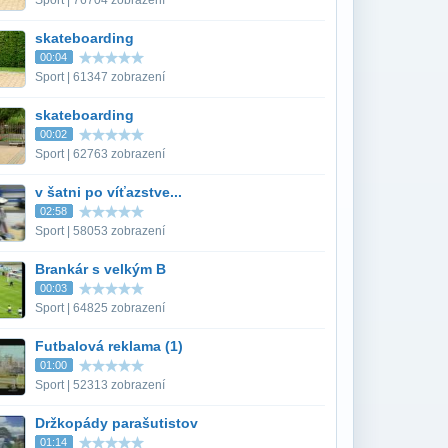
Sport | 76704 zobrazení
skateboarding
00:04
Sport | 61347 zobrazení
skateboarding
00:02
Sport | 62763 zobrazení
v šatni po víťazstve...
02:58
Sport | 58053 zobrazení
Brankár s velkým B
00:03
Sport | 64825 zobrazení
Futbalová reklama (1)
01:00
Sport | 52313 zobrazení
Držkopády parašutistov
01:14