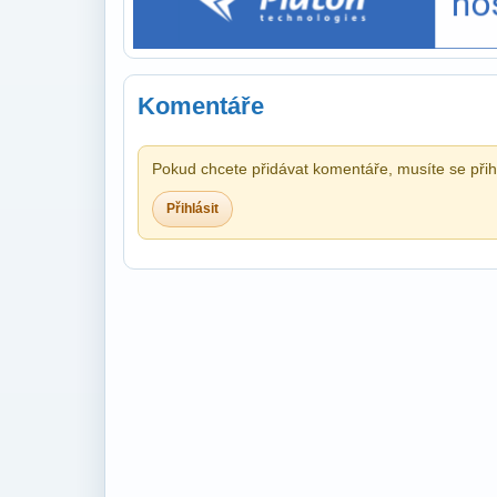
Komentáře
Pokud chcete přidávat komentáře, musíte se přihl
Přihlásit