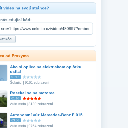
t video na svojí stránce?
 následující kód:
dea od Proxymo
Ako si opilec na elektrickom oplôtku
ustlal
01:12
Šokující | 9161 zobrazení
Rosekal se na motorce
01:10
Auto-moto | 8139 zobrazení
Autonomní vůz Mercedes-Benz F 015
03:06
Auto-moto | 9764 zobrazení