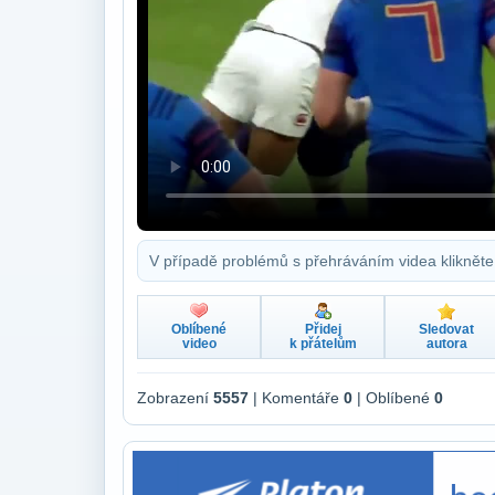
V případě problémů s přehráváním videa klikněte
Oblíbené
Přidej
Sledovat
video
k přátelům
autora
Zobrazení
5557
| Komentáře
0
| Oblíbené
0