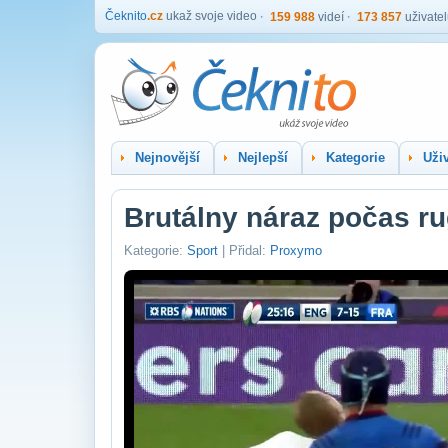
Čeknito
.cz
ukaž svoje video
159 988
videí
173 857
uživate
Nejnovější
Nejlepší
Kategorie
Uživ
Brutálny náraz počas r
Kategorie:
Sport
| Přidal:
Proxymo