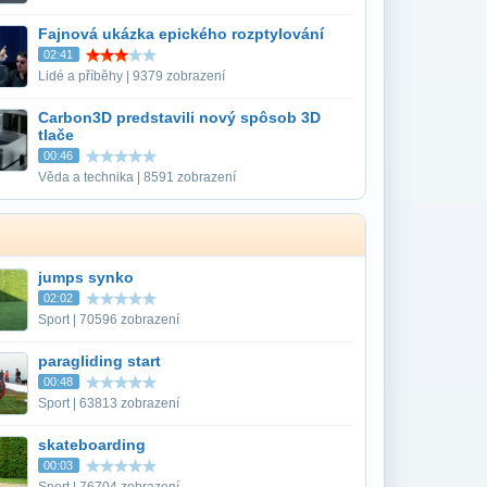
Fajnová ukázka epického rozptylování
02:41
Lidé a příběhy | 9379 zobrazení
Carbon3D predstavili nový spôsob 3D
tlače
00:46
Věda a technika | 8591 zobrazení
jumps synko
02:02
Sport | 70596 zobrazení
paragliding start
00:48
Sport | 63813 zobrazení
skateboarding
00:03