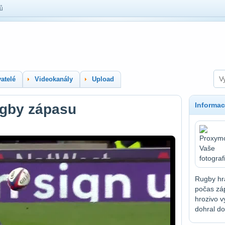
lů
atelé
Videokanály
Upload
Informac
ugby zápasu
Rugby hrá
počas záp
hrozivo v
dohral do