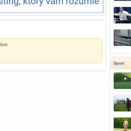
ásit.
Sport