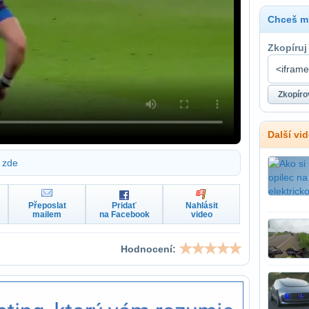
Chceš mí
Zkopíruj
Další vi
zde
Přeposlat
Pridať
Nahlásit
mailem
na Facebook
video
Hodnocení: