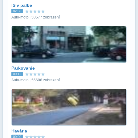
IS v palbe
02:56
Auto-moto | 50577 zobrazení
Parkovanie
00:12
Auto-moto | 56606 zobrazení
Havária
00:09