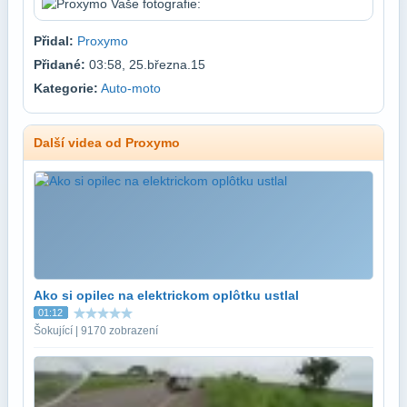
Přidal:
Proxymo
Přidané:
03:58, 25.března.15
Kategorie:
Auto-moto
Další videa od Proxymo
Ako si opilec na elektrickom oplôtku ustlal
01:12
Šokující | 9170 zobrazení