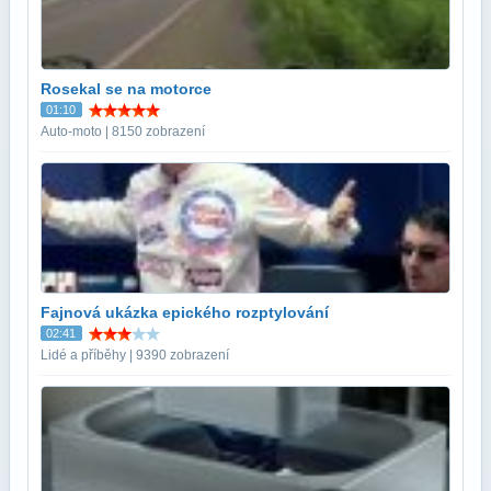
Rosekal se na motorce
01:10
Auto-moto | 8150 zobrazení
Fajnová ukázka epického rozptylování
02:41
Lidé a příběhy | 9390 zobrazení