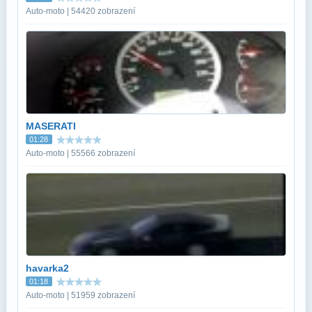
Auto-moto | 54420 zobrazení
MASERATI
01:28
Auto-moto | 55566 zobrazení
havarka2
01:18
Auto-moto | 51959 zobrazení