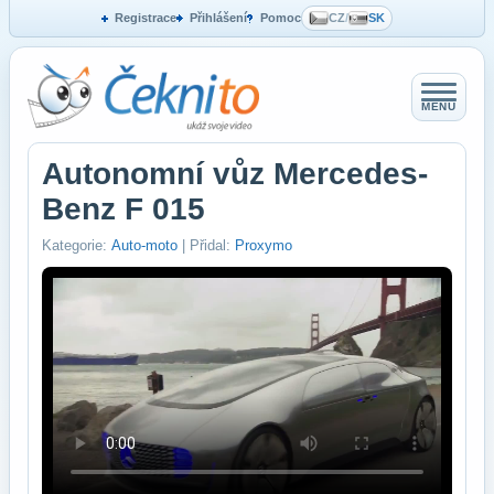
Registrace
Přihlášení
Pomoc
CZ
/
SK
MENU
Autonomní vůz Mercedes-
Benz F 015
Kategorie:
Auto-moto
| Přidal:
Proxymo