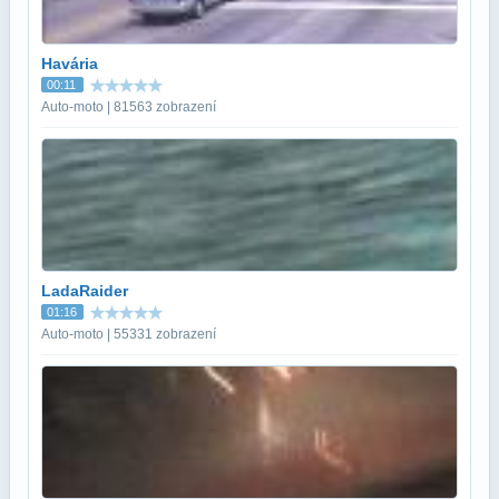
Havária
00:11
Auto-moto | 81563 zobrazení
LadaRaider
01:16
Auto-moto | 55331 zobrazení