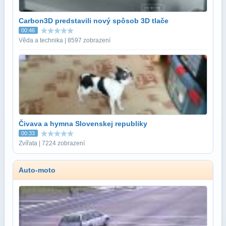
Carbon3D predstavili nový spôsob 3D tlače
00:46
Věda a technika | 8597 zobrazení
Čivava a hymna Slovenskej republiky
00:33
Zvířata | 7224 zobrazení
Auto-moto