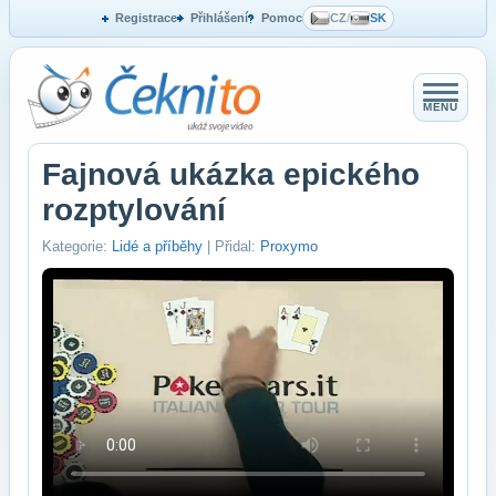
Registrace
Přihlášení
Pomoc
CZ
/
SK
MENU
Fajnová ukázka epického
rozptylování
Kategorie:
Lidé a příběhy
| Přidal:
Proxymo