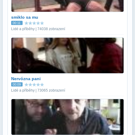
smiklo sa mu
00:11
Lidé a příběhy | 74038 zobrazení
Nervózna pani
00:09
Lidé a příběhy | 73065 zobrazení