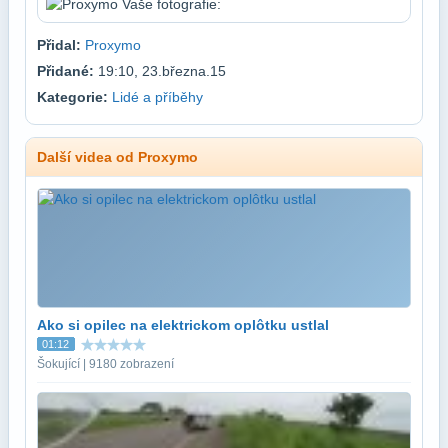
Přidal:
Proxymo
Přidané:
19:10, 23.března.15
Kategorie:
Lidé a příběhy
Další videa od Proxymo
Ako si opilec na elektrickom oplôtku ustlal
01:12
Šokující | 9180 zobrazení