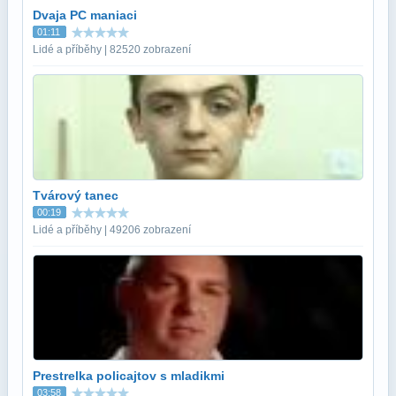
Dvaja PC maniaci
01:11
Lidé a příběhy | 82520 zobrazení
Tvárový tanec
00:19
Lidé a příběhy | 49206 zobrazení
Prestrelka policajtov s mladikmi
03:58