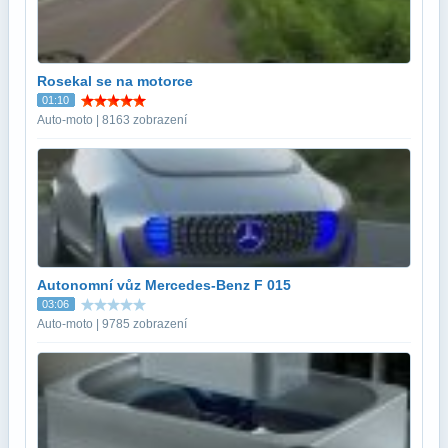
Rosekal se na motorce
01:10
Auto-moto | 8163 zobrazení
Autonomní vůz Mercedes-Benz F 015
03:06
Auto-moto | 9785 zobrazení