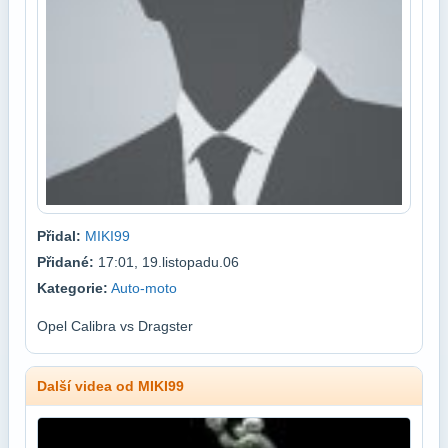
Přidal:
MIKI99
Přidané:
17:01, 19.listopadu.06
Kategorie:
Auto-moto
Opel Calibra vs Dragster
Další videa od MIKI99