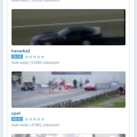
Auto-moto | 55569 zobrazení
havarka2
01:18
Auto-moto | 51960 zobrazení
opel
00:11
Auto-moto | 47982 zobrazení