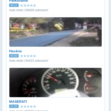
Parkovanie
00:12
Auto-moto | 56609 zobrazení
Havária
00:09
Auto-moto | 54423 zobrazení
MASERATI
01:28