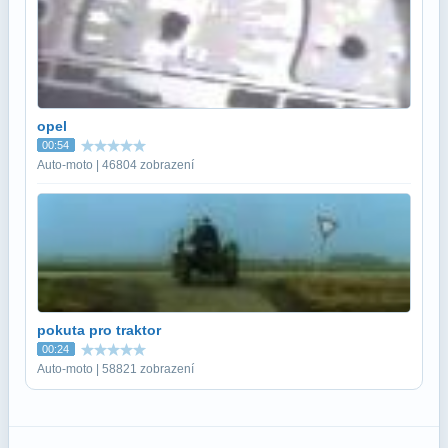
opel
00:54
Auto-moto | 46804 zobrazení
pokuta pro traktor
00:24
Auto-moto | 58821 zobrazení