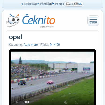
Registrace
Přihlášení
Pomoc
CZ
/
SK
MENU
opel
Kategorie:
Auto-moto
| Přidal:
MIKI99