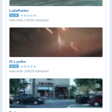
LadaRaider
01:16
Auto-moto | 55335 zobrazení
IS v palbe
02:56
Auto-moto | 50579 zobrazení