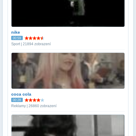
nike
00:59
Sport | 21894 zobrazení
coca cola
00:28
Reklamy | 26860 zobrazení