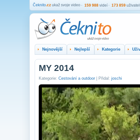
Čeknito
.cz
ukaž svoje video
159 988
videí
173 859
uživate
Nejnovější
Nejlepší
Kategorie
Uživ
MY 2014
Kategorie:
Cestování a outdoor
| Přidal:
joschi