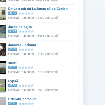
Detva a tak od Lučenca aš po Zvolen
04:05
Cestování a outdoor | 17209 zobrazení
Jazda na bajku
00:13
Cestování a outdoor | 16606 zobrazení
Jacovce - príroda
05:59
Cestování a outdoor | 16154 zobrazení
snezi
00:52
Cestování a outdoor | 16144 zobrazení
Sypač
01:10
Cestování a outdoor | 16970 zobrazení
Uzbecke aerolinie
00:11