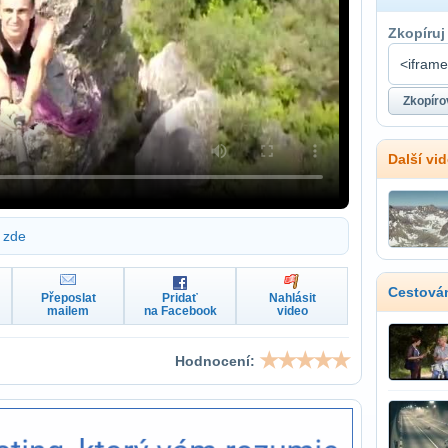
Zkopíruj
Další vi
zde
Cestován
Přeposlat
Pridať
Nahlásit
mailem
na Facebook
video
Hodnocení: