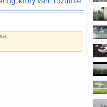
ásit.