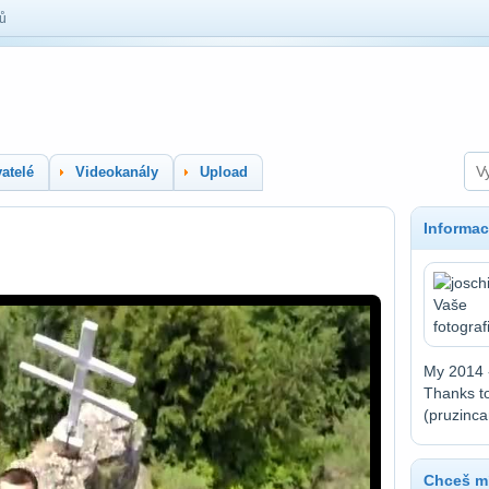
lů
atelé
Videokanály
Upload
Informac
My 2014 
Thanks to
(pruzinca
Chceš mí