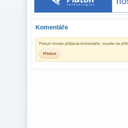
Komentáře
Pokud chcete přidávat komentáře, musíte se přihl
Přihlásit