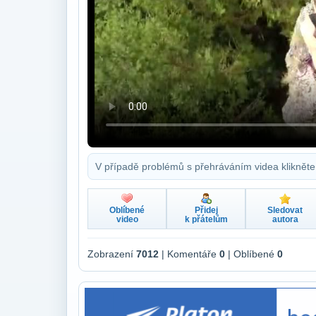
V případě problémů s přehráváním videa klikněte
Oblíbené
Přidej
Sledovat
video
k přátelům
autora
Zobrazení
7012
| Komentáře
0
| Oblíbené
0