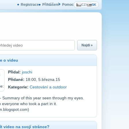
Registrace
Přihlášení
Pomoc
CZ
/
SK
Najdi »
e o videu
Přidal:
joschi
Přidané:
18:00, 5.března.15
Kategorie:
Cestování a outdoor
- Summary of this year seen through my eyes.
 everyone who took a part in it.
n.blogspot.com)
t video na svojí stránce?