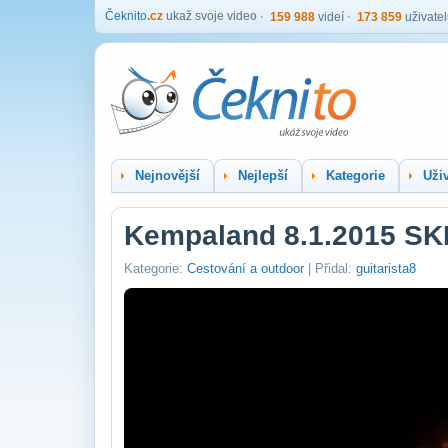
Čeknito
.cz
ukaž svoje video
159 988
videí
173 859
uživate
Nejnovější
Nejlepší
Kategorie
Uživ
Kempaland 8.1.2015 SK
Kategorie:
Cestování a outdoor
| Přidal:
guitarista8