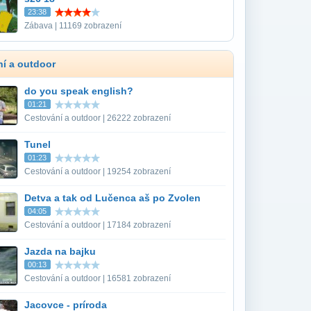
23:38
Zábava | 11169 zobrazení
í a outdoor
do you speak english?
01:21
Cestování a outdoor | 26222 zobrazení
Tunel
01:23
Cestování a outdoor | 19254 zobrazení
Detva a tak od Lučenca aš po Zvolen
04:05
Cestování a outdoor | 17184 zobrazení
Jazda na bajku
00:13
Cestování a outdoor | 16581 zobrazení
Jacovce - príroda