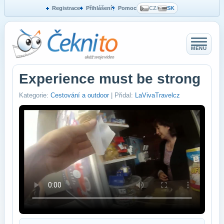
Registrace
Přihlášení
Pomoc
CZ
/
SK
MENU
Experience must be strong
Kategorie:
Cestování a outdoor
| Přidal:
LaVivaTravelcz