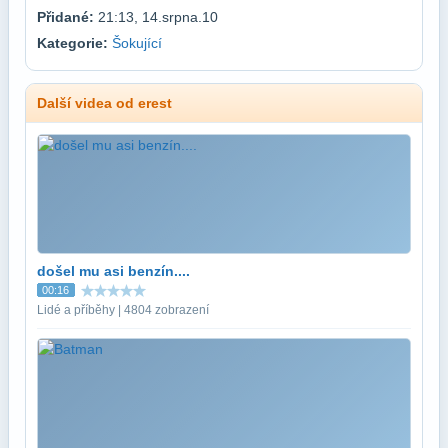
Přidané:
21:13, 14.srpna.10
Kategorie:
Šokující
Další videa od erest
došel mu asi benzín....
00:16
Lidé a příběhy | 4804 zobrazení