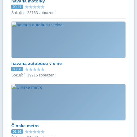
havaria motorky
00:44
Šokující | 23763 zobrazení
havaria autobusu v cine
00:38
Šokující | 19915 zobrazení
Čínske metro
01:36