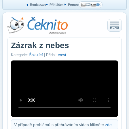
Registrace
Přihlášení
Pomoc
CZ
/
SK
MENU
Zázrak z nebes
Kategorie:
Šokující
| Přidal:
erest
V případě problémů s přehráváním videa klikněte
zde