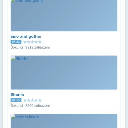
emo and gothic
03:33
Šokující | 9919 zobrazení
Sharlis
01:55
Šokující | 8500 zobrazení