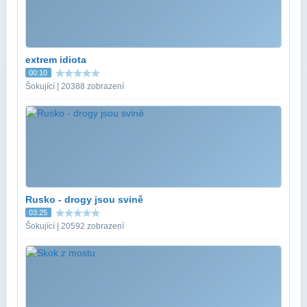
extrem idiota
00:10
Šokující | 20388 zobrazení
Rusko - drogy jsou svině
03:25
Šokující | 20592 zobrazení