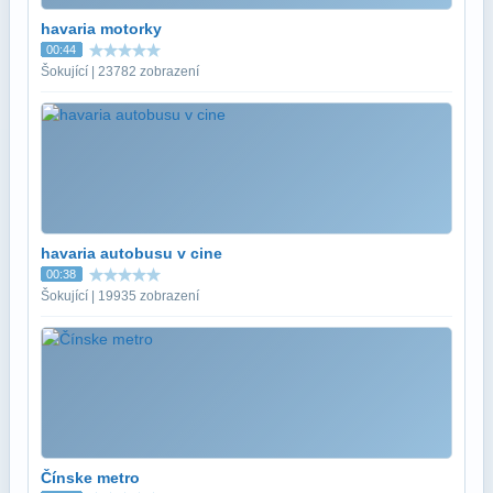
havaria motorky
00:44
Šokující | 23782 zobrazení
havaria autobusu v cine
00:38
Šokující | 19935 zobrazení
Čínske metro