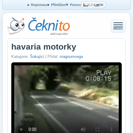
Registrace
Přihlášení
Pomoc
CZ
/
SK
MENU
havaria motorky
Kategorie:
Šokující
| Přidal:
magnumvega