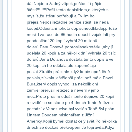
dál.Nejde o žadný vtípek,poštou Ti přijde
štěstí!!!!!!!!Pošli tento dopis​lidem,o kterých si
myslíš,že štěstí potřebují a Ty jim ho
přeješ.Neposíle​žádné peníze,štěstí se nedá
koupit.Odesílání tohoto dopisu​neodkládej,prtože
musí Tvé ruce do 96 hodin opustit.voják falt prý
po​odesílání 20 kopií vyhrál 20 milionů
dolarů.Paní Dosová poprosila​sekretářku,aby jí
udělala 20 kopií a za několik dní vyhrála 20 tisíc​
dolarů.Jana Dolanová dostala tento dopis a ve
20 kopiích ho udělala,ale zapoměla​je
poslat.Ztratila práci,ale když kopie opožděně
poslala,získala ještě​lepší práci,než měla.Pavel
Bura,který dopis vyhodil za několik dní​
zemřel,přerušil řetězec a nevěřil v jeho
moc.Proto prosím odešli tento dopis​ve 20 kopií
a uvidíš co se stane po 4 dnech.Tento řetězec
pochází z Venezuely​a byl vyslán Tobě.Byl psán
Linitem Doudem misionářem z Jížní
Ameriky.Kopii by​měl dostat celý svět.Po několika
dnech se dočkáš překvapení.Je to​pravda.Když