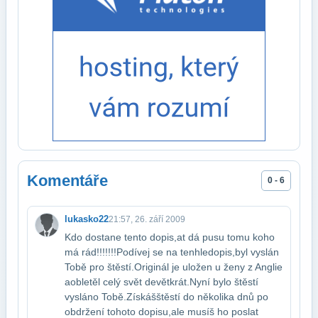
Komentáře
0 - 6
lukasko22
21:57, 26. září 2009
Kdo dostane tento dopis,at dá pusu tomu koho
má rád!!!!!!!Podívej se na tenhle​dopis,byl vyslán
Tobě pro štěstí.Originál je uložen u ženy z Anglie
a​obletěl celý svět devětkrát.Nyní bylo štěstí
vysláno Tobě.Získáš​štěstí do několika dnů po
obdržení tohoto dopisu,ale musíš ho poslat​