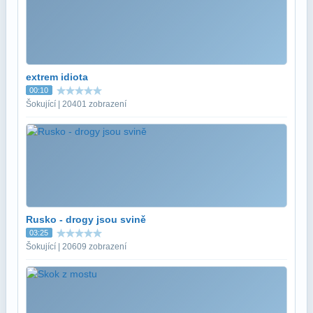
extrem idiota
00:10
Šokující | 20401 zobrazení
Rusko - drogy jsou svině
03:25
Šokující | 20609 zobrazení