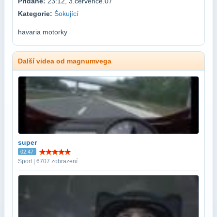
Přidané:
23:12, 3.července.07
Kategorie:
Šokující
havaria motorky
Další videa od magnumvega
super
02:47
Sport | 6707 zobrazení