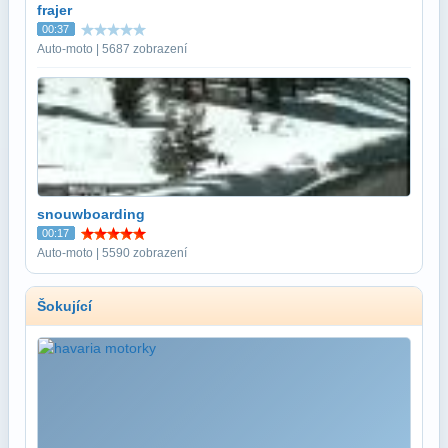
frajer
00:37
Auto-moto | 5687 zobrazení
snouwboarding
00:17
Auto-moto | 5590 zobrazení
Šokující