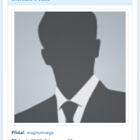
Přidal:
magnumvega