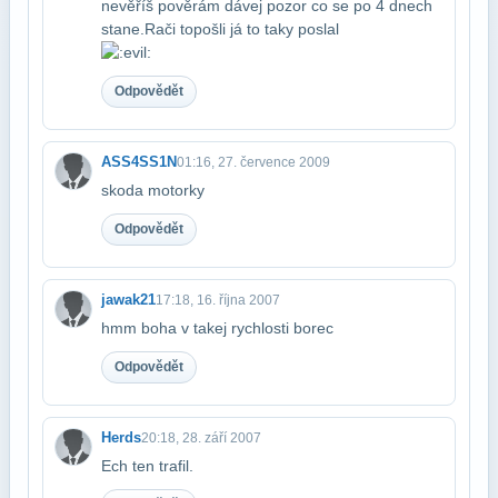
nevěříš pověrám dávej pozor co se po 4 dnech
stane.Rači to​pošli já to taky poslal
Odpovědět
ASS4SS1N
01:16, 27. července 2009
skoda motorky
Odpovědět
jawak21
17:18, 16. října 2007
hmm boha v takej rychlosti borec
Odpovědět
Herds
20:18, 28. září 2007
Ech ten trafil.