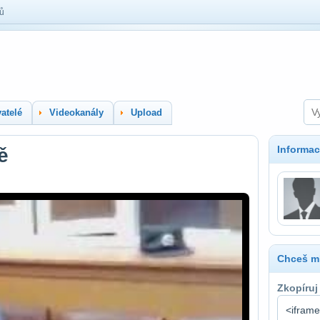
lů
atelé
Videokanály
Upload
Informac
ě
Chceš mí
Zkopíruj