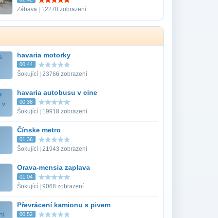
Zábava | 12270 zobrazení
havaria motorky
00:44
Šokující | 23766 zobrazení
havaria autobusu v cine
00:38
Šokující | 19918 zobrazení
Čínske metro
01:36
Šokující | 21943 zobrazení
Orava-mensia zaplava
01:04
Šokující | 9068 zobrazení
Převrácení kamionu s pivem
00:52