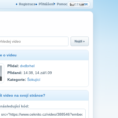
Registrace
Přihlášení
Pomoc
CZ
/
SK
Najdi »
e o videu
Přidal:
dvdbrhel
Přidané:
14:38, 14.září.09
Kategorie:
Šokující
t video na svojí stránce?
 následující kód: