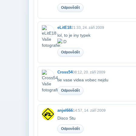
Odpovědět
eLitE18
21:33, 24. září 2009
lol, to je iny typek
Odpovědět
Cross54
08:12, 20. září 2009
tie vase videa vobec nejdu
Odpovědět
anjel666
14:57, 14. září 2009
Disco Stu
Odpovědět