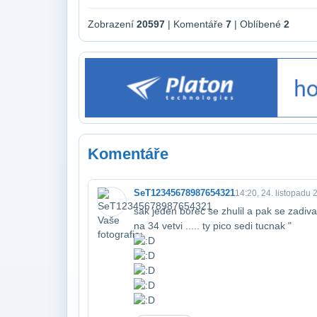
Zobrazení
20597
| Komentáře
7
| Oblíbené
2
Komentáře
SeT12345678987654321
14:20, 24. listopadu 
sak jeden borec se zhulil a pak se zadival 
na 34 vetvi ..... ty pico sedi tucnak "