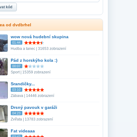
dea od dvdbrhel
wow nová hudební skupina
01:44
Hudba a tanec | 31653 zobrazení
Pád z horskýho kola :)
00:07
Sport | 15359 zobrazení
Srandičky...
03:10
Zábava | 14446 zobrazení
Drsný pavouk v garáži
04:23
Zvířata | 13783 zobrazení
Fat videaaa
02:42