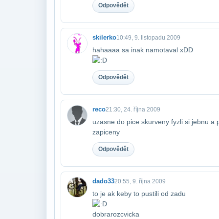
Odpovědět
skilerko
10:49, 9. listopadu 2009
hahaaaa sa inak namotaval xDD
Odpovědět
reco
21:30, 24. října 2009
uzasne do pice skurveny fyzli si jebnu a
zapiceny
Odpovědět
dado33
20:55, 9. října 2009
to je ak keby to pustili od zadu
dobra​rozcvicka