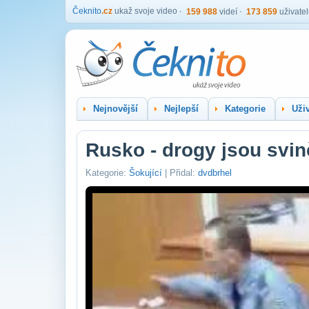
Čeknito
.cz
ukaž svoje video
159 988
videí
173 859
uživate
Nejnovější
Nejlepší
Kategorie
Uživ
Rusko - drogy jsou svin
Kategorie:
Šokující
| Přidal:
dvdbrhel