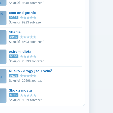
Šokující | 9648 zobrazení
emo and gothic
03:33
Šokující | 9923 zobrazení
Sharlis
01:55
Šokující | 8503 zobrazení
extrem idiota
00:10
Šokující | 20393 zobrazení
Rusko - drogy jsou svině
03:25
Šokující | 20598 zobrazení
Skok z mostu
00:15
Šokující | 9329 zobrazení