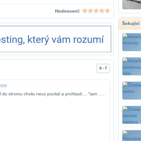
Hodnocení:
Šokující
0 - 7
2009
do stromu chvilu neco pocital a prohlasil​.... "tam .....