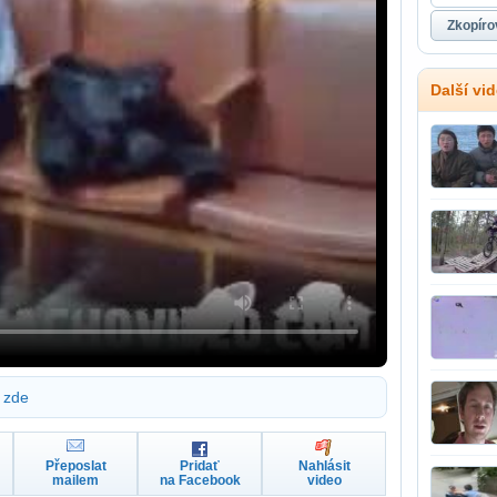
Další vi
zde
Přeposlat
Pridať
Nahlásit
mailem
na Facebook
video