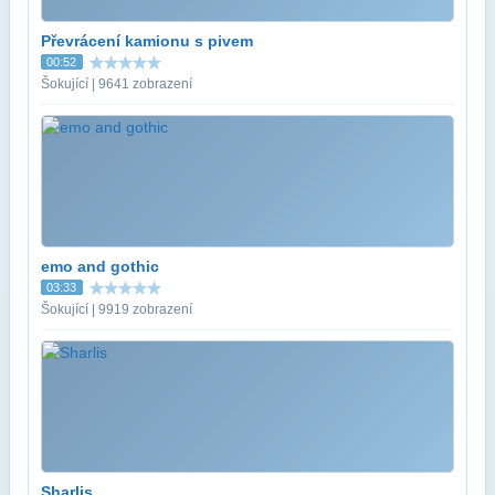
Převrácení kamionu s pivem
00:52
Šokující | 9641 zobrazení
emo and gothic
03:33
Šokující | 9919 zobrazení
Sharlis