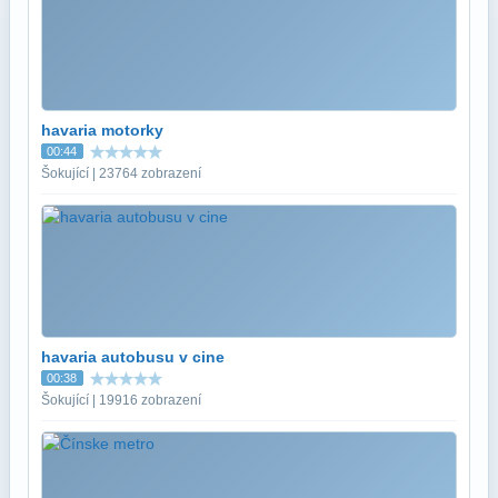
havaria motorky
00:44
Šokující | 23764 zobrazení
havaria autobusu v cine
00:38
Šokující | 19916 zobrazení