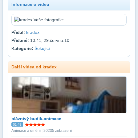
Informace o videu
Přidal:
kradex
Přidané:
10:41, 29.června.10
Kategorie:
Šokující
Další videa od kradex
bláznivý budík-animace
01:49
Animace a umění | 20235 zobrazení