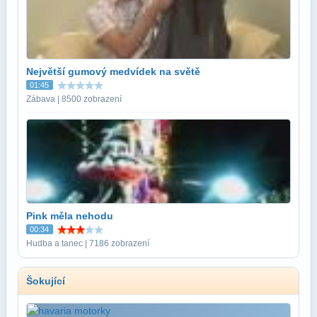
Největší gumový medvídek na světě
01:45
Zábava | 8500 zobrazení
Pink měla nehodu
00:34
Hudba a tanec | 7186 zobrazení
Šokující