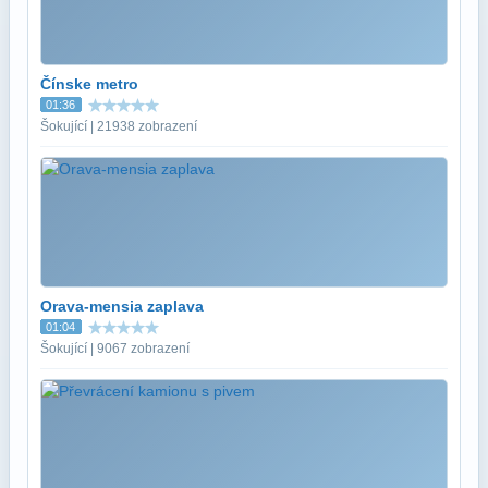
Čínske metro
01:36
Šokující | 21938 zobrazení
Orava-mensia zaplava
01:04
Šokující | 9067 zobrazení