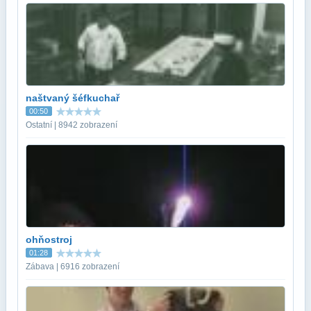
naštvaný šéfkuchař
00:50
Ostatní | 8942 zobrazení
ohňostroj
01:28
Zábava | 6916 zobrazení