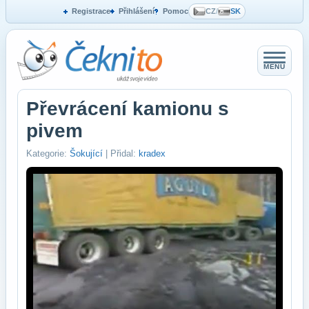
Registrace
Přihlášení
Pomoc
CZ
/
SK
MENU
Převrácení kamionu s
pivem
Kategorie:
Šokující
| Přidal:
kradex