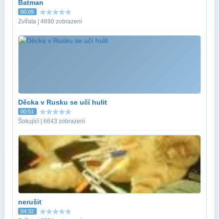
Batman
00:09
Zvířata | 4690 zobrazení
Děcka v Rusku se učí hulit
00:51
Šokující | 6643 zobrazení
nerušit
04:32