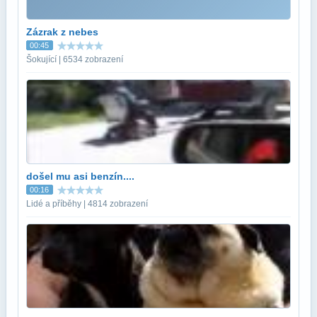
Zázrak z nebes
00:45
Šokující | 6534 zobrazení
došel mu asi benzín....
00:16
Lidé a příběhy | 4814 zobrazení