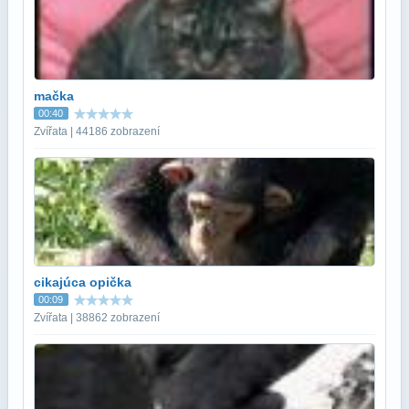
mačka
00:40
Zvířata | 44186 zobrazení
cikajúca opička
00:09
Zvířata | 38862 zobrazení