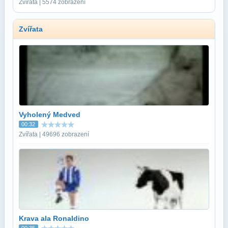
Zvířata | 5574 zobrazení
Zvířata
Vyholený Medved
00:32
Zvířata | 49696 zobrazení
Krava ala Ronaldino
00:35