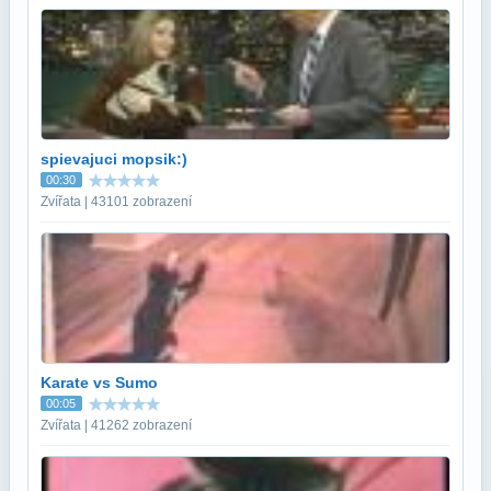
spievajuci mopsik:)
00:30
Zvířata | 43101 zobrazení
Karate vs Sumo
00:05
Zvířata | 41262 zobrazení