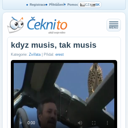
Registrace
Přihlášení
Pomoc
CZ
/
SK
MENU
kdyz musis, tak musis
Kategorie:
Zvířata
| Přidal:
erest