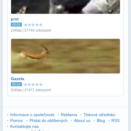
prst
00:03
Zvířata | 37744 zobrazení
Gazela
00:14
Zvířata | 37471 zobrazení
Informace o společnosti
Reklama
Tiskové středisko
Pomoc
Přidat do oblíbených
About us
Blog
RSS
Kontaktujte nás