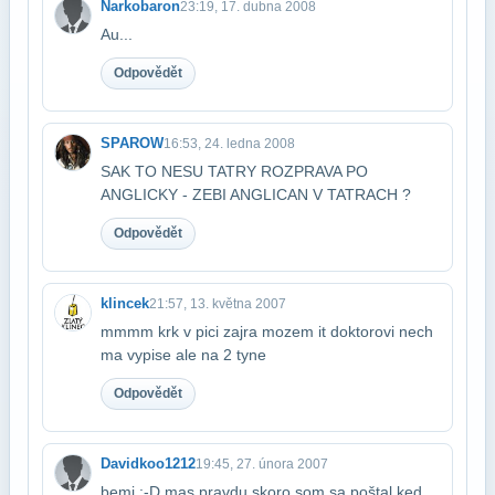
Narkobaron
23:19, 17. dubna 2008
Au...
Odpovědět
SPAROW
16:53, 24. ledna 2008
SAK TO NESU TATRY ROZPRAVA PO
ANGLICKY - ZEBI ANGLICAN V TATRACH ?
Odpovědět
klincek
21:57, 13. května 2007
mmmm krk v pici zajra mozem it doktorovi nech
ma vypise ale na 2 tyne
Odpovědět
Davidkoo1212
19:45, 27. února 2007
bemi :-D mas pravdu skoro som sa poštal ked