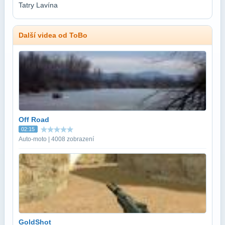
Tatry Lavína
Další videa od ToBo
Off Road
02:15
Auto-moto | 4008 zobrazení
GoldShot