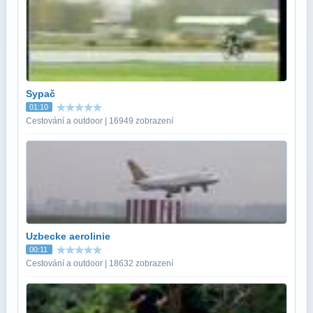
Sypač
01:10
Cestování a outdoor | 16949 zobrazení
Uzbecke aerolinie
00:11
Cestování a outdoor | 18632 zobrazení