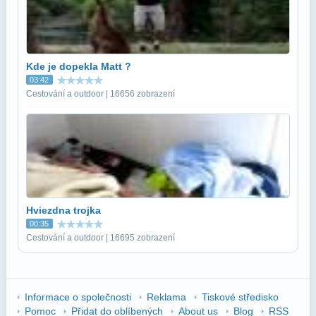
Kde je dopekla Matt ?
03:42
Cestování a outdoor | 16656 zobrazení
Hviezdna trojka
00:35
Cestování a outdoor | 16695 zobrazení
Informace o společnosti
Reklama
Tiskové středisko
Pomoc
Přidat do oblíbených
About us
Blog
RSS