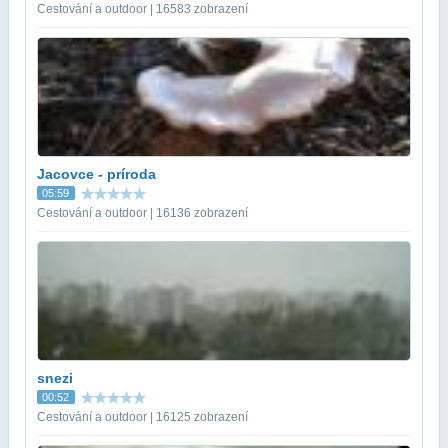
Cestování a outdoor | 16583 zobrazení
Jacovce - príroda
05:59
Cestování a outdoor | 16136 zobrazení
snezi
00:52
Cestování a outdoor | 16125 zobrazení