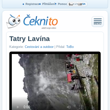
Registrace
Přihlášení
Pomoc
CZ
/
SK
MENU
Tatry Lavína
Kategorie:
Cestování a outdoor
| Přidal:
ToBo