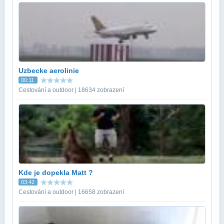
Uzbecke aerolinie
00:11
Cestování a outdoor | 18634 zobrazení
Kde je dopekla Matt ?
03:42
Cestování a outdoor | 16658 zobrazení