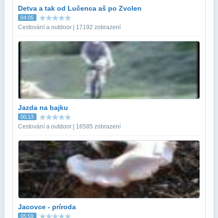
Detva a tak od Lučenca aš po Zvolen
04:05
Cestování a outdoor | 17192 zobrazení
Jazda na bajku
00:13
Cestování a outdoor | 16585 zobrazení
Jacovce - príroda
05:59