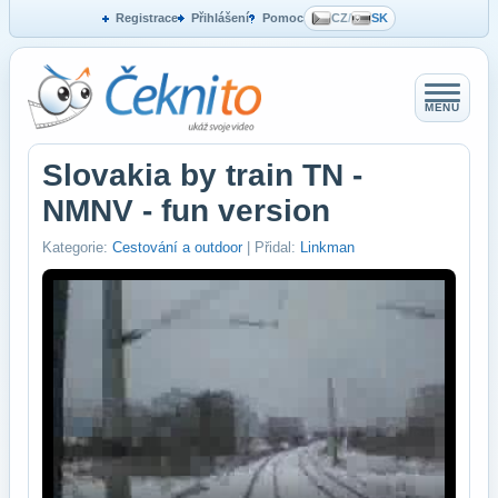
Registrace
Přihlášení
Pomoc
CZ
/
SK
MENU
Slovakia by train TN -
NMNV - fun version
Kategorie:
Cestování a outdoor
| Přidal:
Linkman