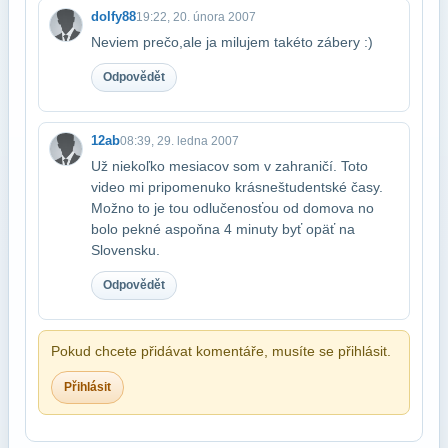
dolfy88
19:22, 20. února 2007
Neviem prečo,ale ja milujem takéto zábery :)
Odpovědět
12ab
08:39, 29. ledna 2007
Už niekoľko mesiacov som v zahraničí. Toto
video mi pripomenuko krásne​študentské časy.
Možno to je tou odlučenosťou od domova no
bolo pekné aspoň​na 4 minuty byť opäť na
Slovensku.
Odpovědět
Pokud chcete přidávat komentáře, musíte se přihlásit.
Přihlásit