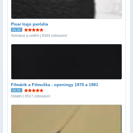
Pixar logo paródia
01:32
Animace a umění | 8344 zobrazení
Filmárik a Filmuška - openingy 1970 a 1981
01:31
Ostatní | 8517 zobrazení