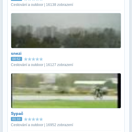
Cestování a outdoor | 16138 zobrazení
snezi
00:52
Cestování a outdoor | 16127 zobrazení
Sypač
01:10
Cestování a outdoor | 16952 zobrazení