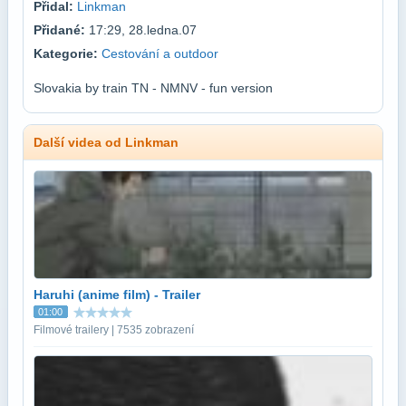
Přidal:
Linkman
Přidané:
17:29, 28.ledna.07
Kategorie:
Cestování a outdoor
Slovakia by train TN - NMNV - fun version
Další videa od Linkman
Haruhi (anime film) - Trailer
01:00
Filmové trailery | 7535 zobrazení