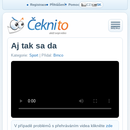
Registrace
Přihlášení
Pomoc
CZ
/
SK
MENU
Aj tak sa da
Kategorie:
Sport
| Přidal:
Brnco
V případě problémů s přehráváním videa klikněte
zde