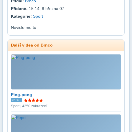
Přidal:
Brnco
Přidané:
15:14, 8.března.07
Kategorie:
Sport
Nevislo mu to
Další videa od Brnco
Ping-pong
01:43
Sport | 4250 zobrazení