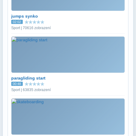
jumps synko
02:02
Sport | 70616 zobrazení
paragliding start
00:48
Sport | 63835 zobrazení