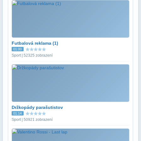
Futbalová reklama (1)
01:00
Sport | 52325 zobrazení
Držkopády parašutistov
01:14
Sport | 50921 zobrazení