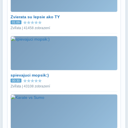
Zvierata su lepsie ako TY
01:09
Zvířata | 41458 zobrazení
spievajuci mopsik:)
00:30
Zvířata | 43108 zobrazení