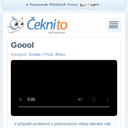
Registrace
Přihlášení
Pomoc
CZ
/
SK
MENU
Goool
Kategorie:
Zvířata
| Přidal:
Brnco
V případě problémů s přehráváním videa klikněte
zde