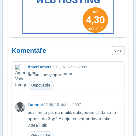
Komentáře
0 - 3
AmerLamer
13:01, 16. května 2009
pesball novy sport!!!!!!!!
Odpovědět
Tominek
12:06, 15. dubna 2007
posli mi to pls na mailik dakujeeem ... da sa to
upravit do 3gp? A daju sa sem​pridavat take
videa? dik
Odpovědět