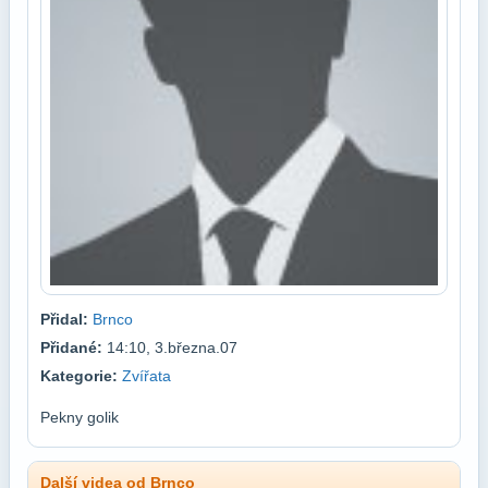
Přidal:
Brnco
Přidané:
14:10, 3.března.07
Kategorie:
Zvířata
Pekny golik
Další videa od Brnco