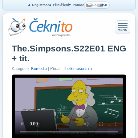
Registrace
Přihlášení
Pomoc
CZ
/
SK
MENU
The.Simpsons.S22E01 ENG
+ tit.
Kategorie:
Komedie
| Přidal:
TheSimpsons7a