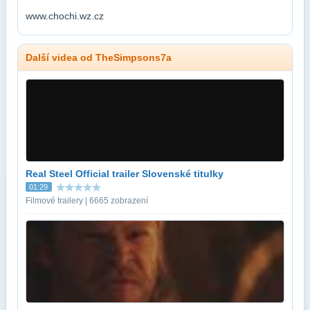
www.chochi.wz.cz
Další videa od TheSimpsons7a
Real Steel Official trailer Slovenské titulky
01:29
Filmové trailery | 6665 zobrazení