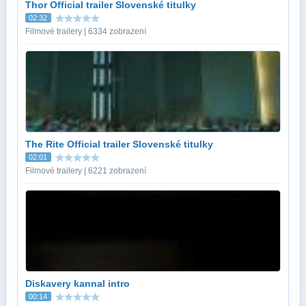
Thor Official trailer Slovenské titulky
02:32
Filmové trailery | 6334 zobrazení
The Rite Official trailer Slovenské titulky
02:01
Filmové trailery | 6221 zobrazení
Diskavery kannal intro
00:14