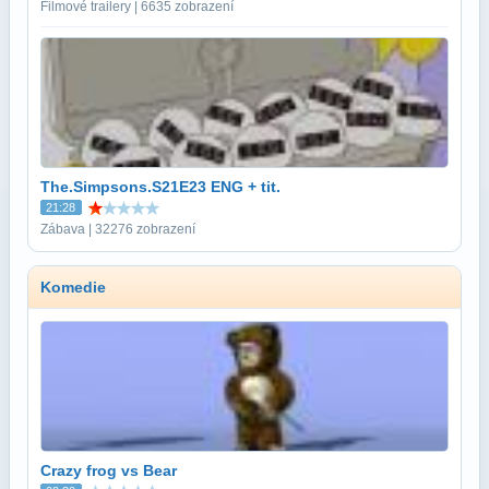
Filmové trailery | 6635 zobrazení
The.Simpsons.S21E23 ENG + tit.
21:28
Zábava | 32276 zobrazení
Komedie
Crazy frog vs Bear