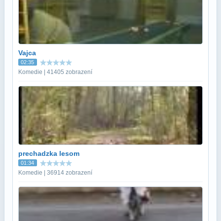
Vajca
02:35
Komedie | 41405 zobrazení
prechadzka lesom
01:34
Komedie | 36914 zobrazení