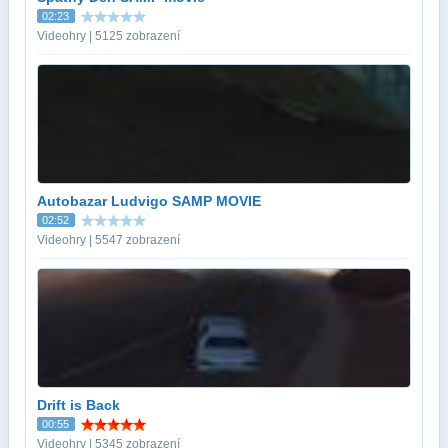
02:23
Videohry | 5125 zobrazení
Autobazar Ludvigo SAMP MOVIE
02:52
Videohry | 5547 zobrazení
Drift is Back
00:55
Videohry | 5345 zobrazení