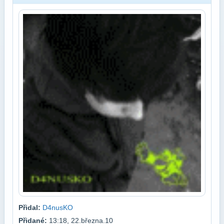
Přidal:
D4nusKO
Přidané:
13:18, 22.března.10