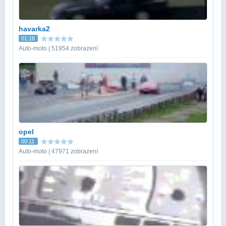
havarka2
01:18
Auto-moto | 51954 zobrazení
opel
00:11
Auto-moto | 47971 zobrazení