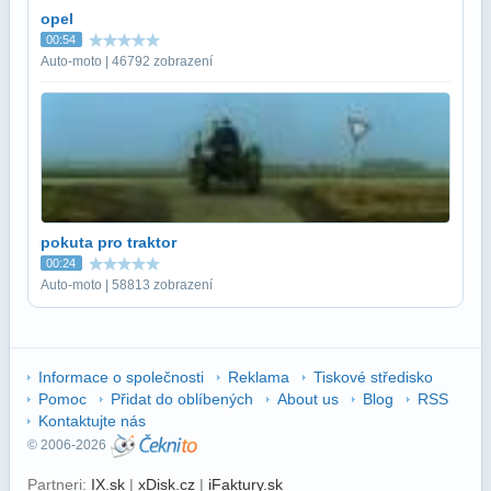
opel
00:54
Auto-moto | 46792 zobrazení
pokuta pro traktor
00:24
Auto-moto | 58813 zobrazení
Informace o společnosti
Reklama
Tiskové středisko
Pomoc
Přidat do oblíbených
About us
Blog
RSS
Kontaktujte nás
© 2006-2026
Partneri:
IX.sk
|
xDisk.cz
|
iFaktury.sk