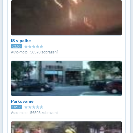
IS v palbe
02:56
Auto-moto | 50570 zobrazení
Parkovanie
00:12
Auto-moto | 56598 zobrazení