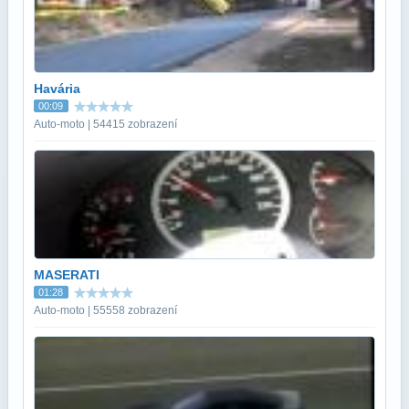
Havária
00:09
Auto-moto | 54415 zobrazení
MASERATI
01:28
Auto-moto | 55558 zobrazení