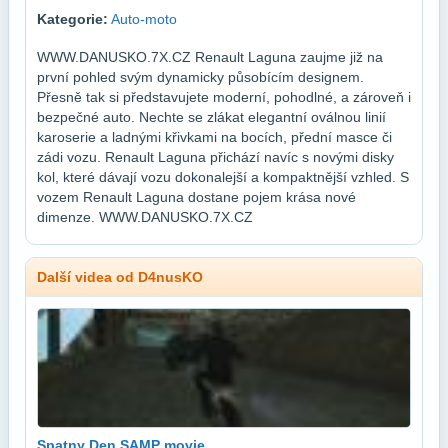
Kategorie:
Auto-moto
WWW.DANUSKO.7X.CZ Renault Laguna zaujme již na
první pohled svým dynamicky působícím designem.
Přesně tak si představujete moderní, pohodlné, a zároveň i
bezpečné auto. Nechte se zlákat elegantní oválnou linií
karoserie a ladnými křivkami na bocích, přední masce či
zádi vozu. Renault Laguna přichází navíc s novými disky
kol, které dávají vozu dokonalejší a kompaktnější vzhled. S
vozem Renault Laguna dostane pojem krása nové
dimenze. WWW.DANUSKO.7X.CZ
Další videa od D4nusKO
Spatny Den SAMP movie