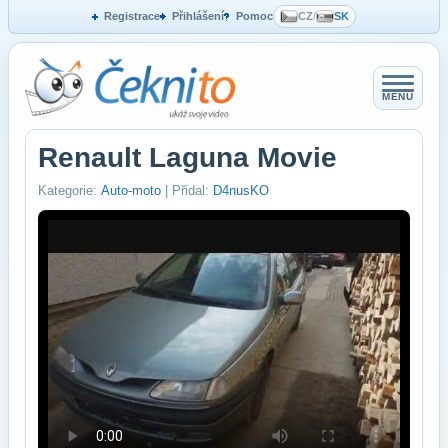
Registrace
Přihlášení
Pomoc
CZ
/
SK
MENU
Renault Laguna Movie
Kategorie:
Auto-moto
| Přidal:
D4nusKO