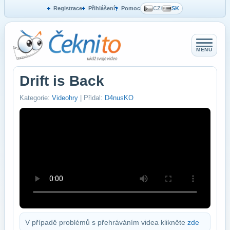
Registrace
Přihlášení
Pomoc
CZ
/
SK
MENU
Drift is Back
Kategorie:
Videohry
| Přidal:
D4nusKO
V případě problémů s přehráváním videa klikněte
zde