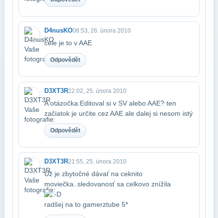
D4nusKO
08:53, 26. února 2010
cele je to v AAE
Odpovědět
D3XT3R
22:02, 25. února 2010
A otázočka:Editoval si v SV alebo AAE? ten
začiatok je určite cez AAE
ale dalej si nesom istý
Odpovědět
D3XT3R
21:55, 25. února 2010
Už je zbytočné dávať na ceknito
moviečka..sledovanosť sa celkovo znížila​
radšej na to gamerztube
5*