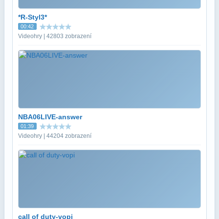
*R-Styl3*
00:42
Videohry | 42803 zobrazení
NBA06LIVE-answer
01:39
Videohry | 44204 zobrazení
call of duty-vopi