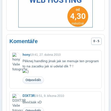
Komentáře
0 - 5
hony
19:41, 27. dubna 2010
Pěknej handling jinak jak se menuje ten program
to na zacatku jak si udelal dik ? !​
Odpovědět
D3XT3R
19:51, 9. března 2010
divočáák xD
Odpovědět