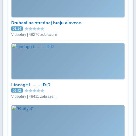
Druhaci na strednej hraju clovece
01:14
Videohry | 46276 zobrazení
Lineage II ...... :D:D
03:42
Videohry | 46411 zobrazení