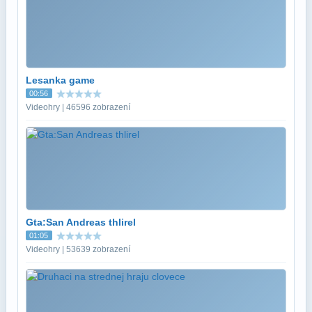
Lesanka game
00:56
Videohry | 46596 zobrazení
Gta:San Andreas thlirel
01:05
Videohry | 53639 zobrazení