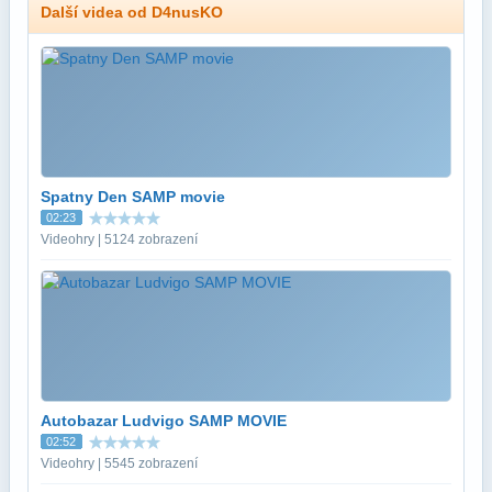
Další videa od D4nusKO
Spatny Den SAMP movie
02:23
Videohry | 5124 zobrazení
Autobazar Ludvigo SAMP MOVIE
02:52
Videohry | 5545 zobrazení