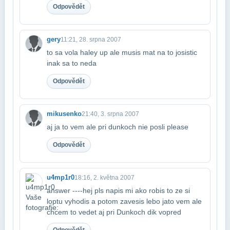
Odpovědět
gery
11:21, 28. srpna 2007
to sa vola haley up ale musis mat na to josistic
inak sa to neda
Odpovědět
mikusenko
21:40, 3. srpna 2007
aj ja to vem ale pri dunkoch nie posli please
Odpovědět
u4mp1r0
18:16, 2. května 2007
answer ----hej pls napis mi ako robis to ze si
loptu vyhodis a potom zavesis lebo ja​to vem ale
chcem to vedet aj pri Dunkoch dik vopred
Odpovědět