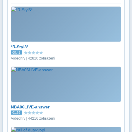
*R-Styl3*
00:42
Videohry | 42820 zobrazení
NBA06LIVE-answer
01:39
Videohry | 44216 zobrazení