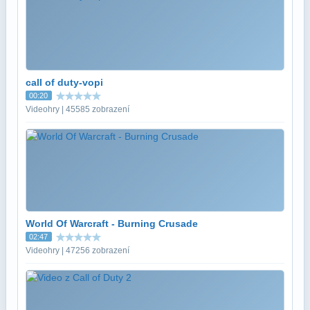
call of duty-vopi
00:20
Videohry | 45585 zobrazení
World Of Warcraft - Burning Crusade
02:47
Videohry | 47256 zobrazení