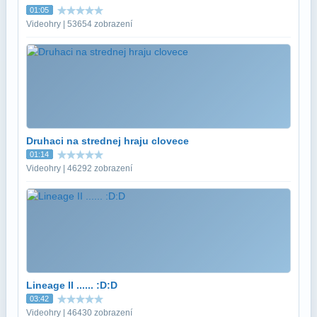
01:05
Videohry | 53654 zobrazení
Druhaci na strednej hraju clovece
01:14
Videohry | 46292 zobrazení
Lineage II ...... :D:D
03:42
Videohry | 46430 zobrazení