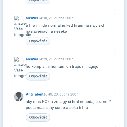
answer
14:30, 21. dubna 2007
a hra mi ide normalne ked hram na najvisich
nastaveniach a neseka
Odpovědět
answer
14:29, 21. dubna 2007
ne komp sitni nemam len fraps mi laguje
Odpovědět
AntiTalent
16:49, 20. dubna 2007
aky mas PC? a ze lagy si hral nebodaj cez net?
podla mas sitny comp a seka ti hra
Odpovědět