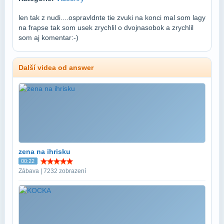
len tak z nudi....ospravldnte tie zvuki na konci mal som lagy
na frapse tak som usek zrychlil o dvojnasobok a zrychlil
som aj komentar:-)
Další videa od answer
zena na ihrisku
00:22
Zábava | 7232 zobrazení