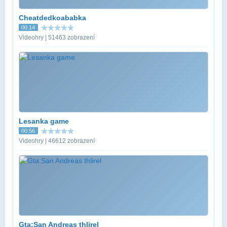
Cheatdedkoababka
00:14
Videohry | 51463 zobrazení
Lesanka game
00:56
Videohry | 46612 zobrazení
Gta:San Andreas thlirel