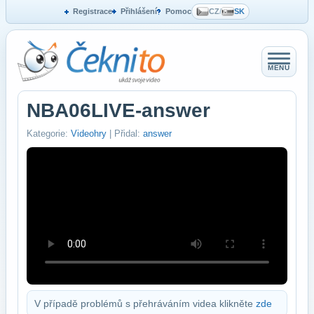
Registrace
Přihlášení
Pomoc
CZ
/
SK
MENU
NBA06LIVE-answer
Kategorie:
Videohry
| Přidal:
answer
V případě problémů s přehráváním videa klikněte
zde