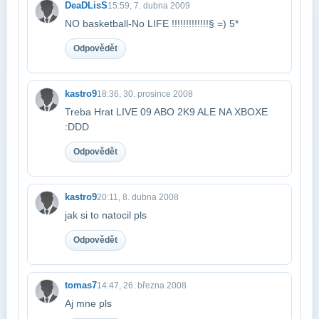
DeaDLisS
15:59, 7. dubna 2009
NO basketball-No LIFE !!!!!!!!!!!!!§ =) 5*
Odpovědět
kastro9
18:36, 30. prosince 2008
Treba Hrat LIVE 09 ABO 2K9 ALE NA XBOXE
:DDD
Odpovědět
kastro9
20:11, 8. dubna 2008
jak si to natocil pls
Odpovědět
tomas7
14:47, 26. března 2008
Aj mne pls