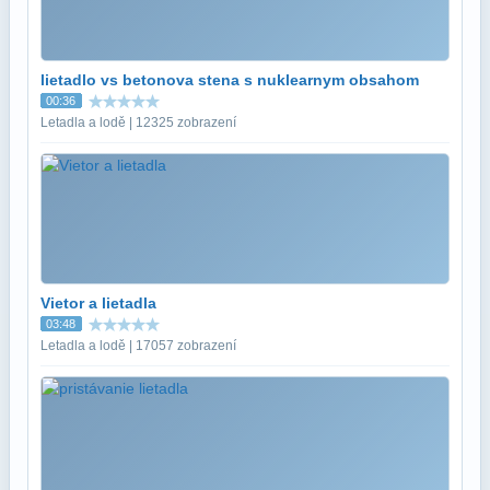
lietadlo vs betonova stena s nuklearnym obsahom
00:36
Letadla a lodě | 12325 zobrazení
Vietor a lietadla
03:48
Letadla a lodě | 17057 zobrazení