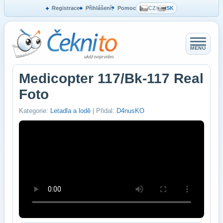
Registrace
Přihlášení
Pomoc
CZ
/
SK
MENU
Medicopter 117/Bk-117 Real
Foto
Kategorie:
Letadla a lodě
| Přidal:
D4nusKO