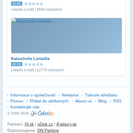
01:06
Letadla a lodě | 8560 zobrazení
Katastrofa Lietadla
00:18
Letadla a lodě | 12778 zobrazení
Informace o společnosti
Reklama
Tiskové středisko
Pomoc
Přidat do oblíbených
About us
Blog
RSS
Kontaktujte nás
© 2006-2026
Partneri:
IX.sk
|
xDisk.cz
|
iFaktury.sk
Doporučujeme:
DN Parking