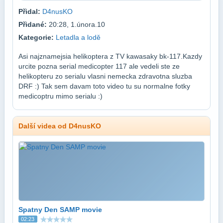
Přidal:
D4nusKO
Přidané:
20:28, 1.února.10
Kategorie:
Letadla a lodě
Asi najznamejsia helikoptera z TV kawasaky bk-117.Kazdy
urcite pozna serial medicopter 117 ale vedeli ste ze
helikopteru zo serialu vlasni nemecka zdravotna sluzba
DRF :) Tak sem davam toto video tu su normalne fotky
medicoptru mimo serialu :)
Další videa od D4nusKO
Spatny Den SAMP movie
02:23