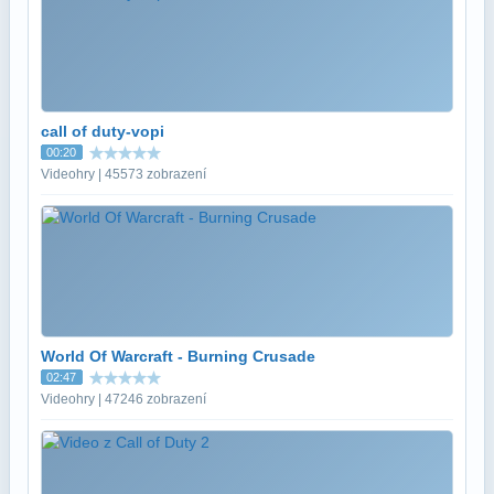
call of duty-vopi
00:20
Videohry | 45573 zobrazení
World Of Warcraft - Burning Crusade
02:47
Videohry | 47246 zobrazení