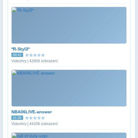
*R-Styl3*
00:42
Videohry | 42806 zobrazení
NBA06LIVE-answer
01:39
Videohry | 44206 zobrazení