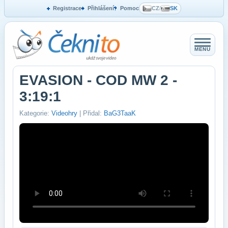
Registrace
Přihlášení
Pomoc
CZ
/
SK
MENU
EVASION - COD MW 2 -
3:19:1
Kategorie:
Videohry
| Přidal:
BaG3TaaK