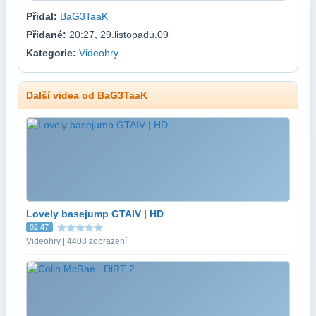
Přidal:
BaG3TaaK
Přidané:
20:27, 29.listopadu.09
Kategorie:
Videohry
Další videa od BaG3TaaK
Lovely basejump GTAIV | HD
02:47
Videohry | 4408 zobrazení