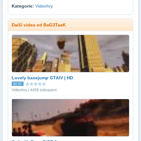
Kategorie:
Videohry
Další videa od BaG3TaaK
Lovely basejump GTAIV | HD
02:47
Videohry | 4409 zobrazení