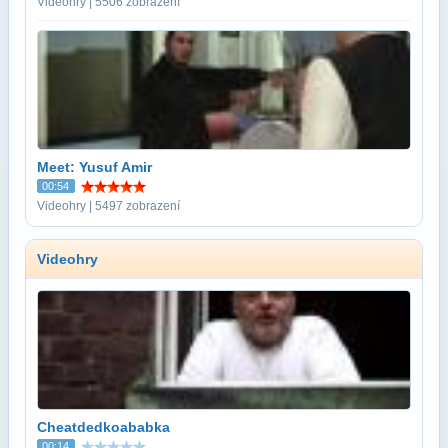
Videohry | 5506 zobrazení
Meet: Yusuf Amir
00:54
Videohry | 5497 zobrazení
Videohry
Cheatdedkoababka
00:14