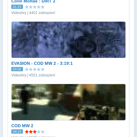
Colin McRae : DiRT 2
01:23
Videohry | 4401 zobrazení
EVASION - COD MW 2 - 3:19:1
03:26
Videohry | 4551 zobrazení
COD MW 2
04:14