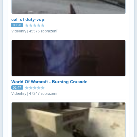
call of duty-vopi
00:20
Videohry | 45575 zobrazení
World Of Warcraft - Burning Crusade
02:47
Videohry | 47247 zobrazení