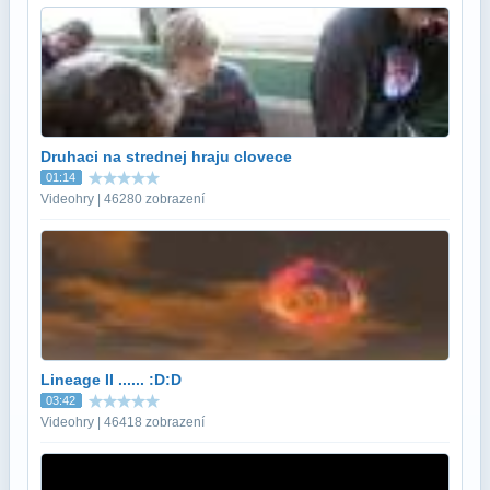
Druhaci na strednej hraju clovece
01:14
Videohry | 46280 zobrazení
Lineage II ...... :D:D
03:42
Videohry | 46418 zobrazení