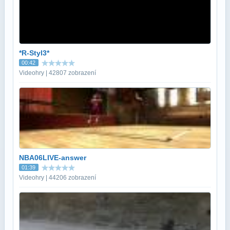
*R-Styl3*
00:42
Videohry | 42807 zobrazení
NBA06LIVE-answer
01:39
Videohry | 44206 zobrazení