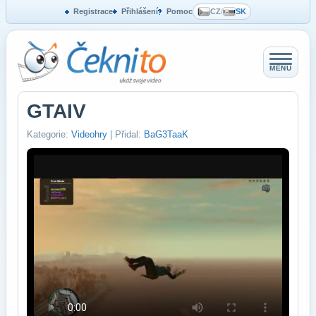
Registrace
Přihlášení
Pomoc
CZ
/
SK
MENU
GTAIV
Kategorie:
Videohry
| Přidal:
BaG3TaaK