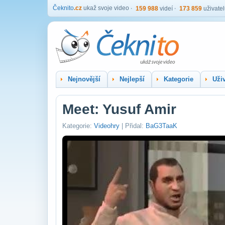
Čeknito
.cz
ukaž svoje video
159 988
videí
173 859
uživate
Nejnovější
Nejlepší
Kategorie
Uživ
Meet: Yusuf Amir
Kategorie:
Videohry
| Přidal:
BaG3TaaK