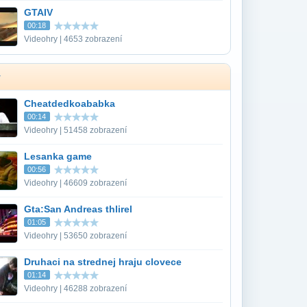
GTAIV
00:18
Videohry | 4653 zobrazení
y
Cheatdedkoababka
00:14
Videohry | 51458 zobrazení
Lesanka game
00:56
Videohry | 46609 zobrazení
Gta:San Andreas thlirel
01:05
Videohry | 53650 zobrazení
Druhaci na strednej hraju clovece
01:14
Videohry | 46288 zobrazení