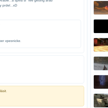
bie...a spiva si "We getting arab​
y prdel...xD
9
er v​pesnicke.
ásit.