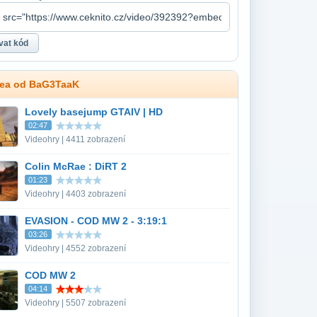
dea od BaG3TaaK
Lovely basejump GTAIV | HD
02:47
Videohry | 4411 zobrazení
Colin McRae : DiRT 2
01:23
Videohry | 4403 zobrazení
EVASION - COD MW 2 - 3:19:1
03:26
Videohry | 4552 zobrazení
COD MW 2
04:14
Videohry | 5507 zobrazení