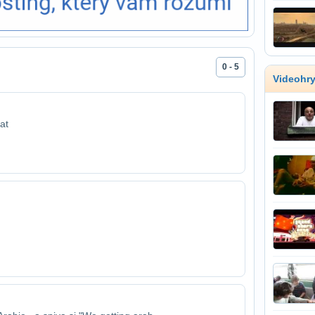
0 - 5
Videohr
at