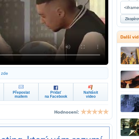
Další vi
zde
Přeposlat
Pridať
Nahlásit
mailem
na Facebook
video
Hodnocení: