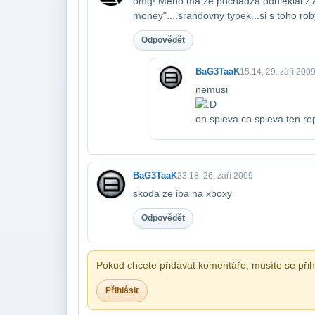
omg! Meno ma ze pochadza odniekial z Ara
money"....srandovny typek...si s toho rob
Odpovědět
BaG3TaaK
15:14, 29. září 200
nemusi
on spieva co spieva ten rep
BaG3TaaK
23:18, 26. září 2009
skoda ze iba na xboxy
Odpovědět
Pokud chcete přidávat komentáře, musíte se přihl
Přihlásit