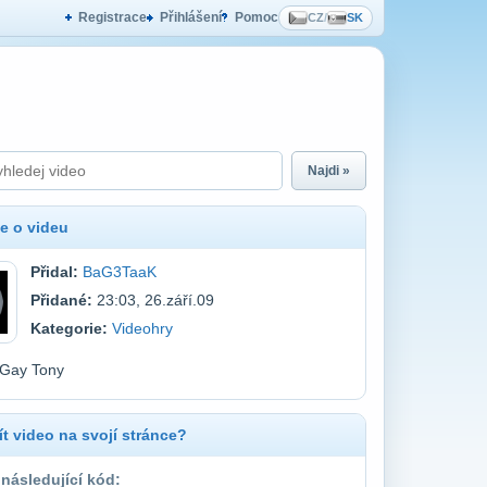
Registrace
Přihlášení
Pomoc
CZ
/
SK
Najdi »
e o videu
Přidal:
BaG3TaaK
Přidané:
23:03, 26.září.09
Kategorie:
Videohry
 Gay Tony
t video na svojí stránce?
 následující kód: