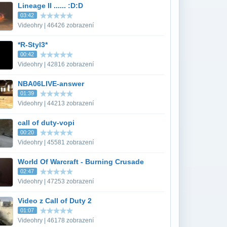
Lineage II ...... :D:D
03:42
Videohry | 46426 zobrazení
*R-Styl3*
00:42
Videohry | 42816 zobrazení
NBA06LIVE-answer
01:39
Videohry | 44213 zobrazení
call of duty-vopi
00:20
Videohry | 45581 zobrazení
World Of Warcraft - Burning Crusade
02:47
Videohry | 47253 zobrazení
Video z Call of Duty 2
01:07
Videohry | 46178 zobrazení