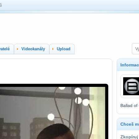
lů
atelé
Videokanály
Upload
Informac
Ballad of
Chceš mí
Zkopíruj