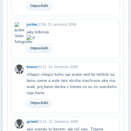
Odpovědět
jurike
22:58, 25. prosince 2009
jaky lolkovia
Odpovědět
knezo
00:12, 24. července 2009
chlapci chlapci koho oje.avate ved tie tehlicki sa
lamu same a este tam struha machra​ze ake ma
svali, prij.bane decka z mesta co su zo vseckeho
vyje.bane
Odpovědět
griwel
23:41, 22. července 2009
ako srandu to berem, ale nič viac. Trápne