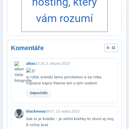
Komentáře
0 - 11
alkex
23:29, 5. března 2010
si robis srandu
lamu porobeton a sa roba
najvacsi kapry
hlavne ten s tym svalom
Odpovědět
blackmesa
09:57, 13. ledna 2010
šak to je kváder - je veľmi krehky to zlomi aj moj
6 ročny brat