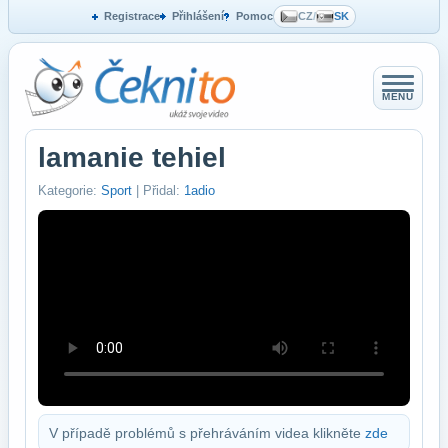
Registrace
Přihlášení
Pomoc
CZ
/
SK
MENU
lamanie tehiel
Kategorie:
Sport
| Přidal:
1adio
V případě problémů s přehráváním videa klikněte
zde