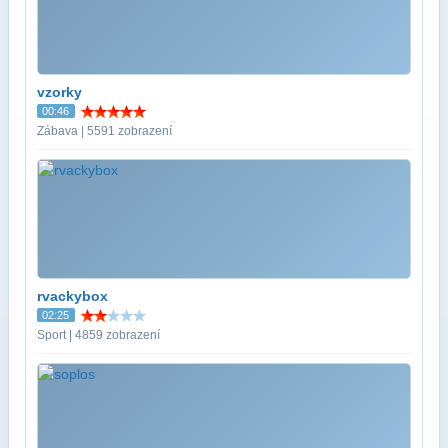
vzorky
00:46
Zábava | 5591 zobrazení
rvackybox
02:25
Sport | 4859 zobrazení