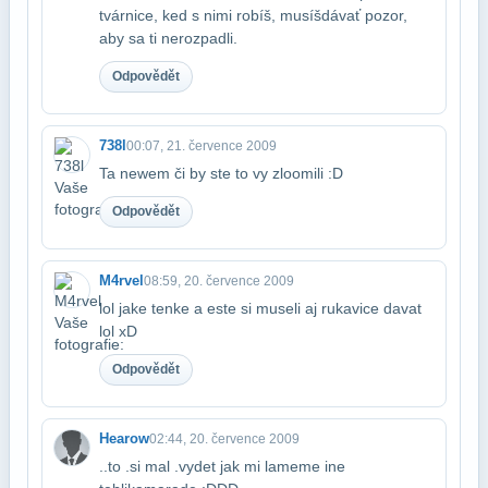
tvárnice, ked s nimi robíš, musíš​dávať pozor,
aby sa ti nerozpadli.
Odpovědět
738l
00:07, 21. července 2009
Ta newem či by ste to vy zloomili :D
Odpovědět
M4rvel
08:59, 20. července 2009
lol jake tenke a este si museli aj rukavice davat
lol xD
Odpovědět
Hearow
02:44, 20. července 2009
..to .si mal .vydet jak mi lameme ine