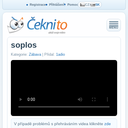
Registrace
Přihlášení
Pomoc
CZ
/
SK
MENU
soplos
Kategorie:
Zábava
| Přidal:
1adio
V případě problémů s přehráváním videa klikněte
zde