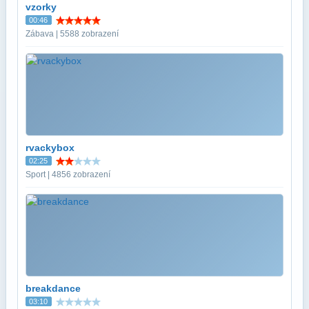
vzorky
00:46
Zábava | 5588 zobrazení
rvackybox
02:25
Sport | 4856 zobrazení
breakdance
03:10