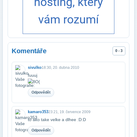
Komentáře
0 - 3
sivulko
18:30, 20. dubna 2010
fuuuj
Odpovědět
kamaro353
23:21, 19. července 2009
to ako take velke a dlhee :D:D
Odpovědět