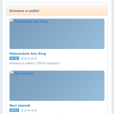
Animace a umění
Halucinácie bez drog
01:39
Animace a umění | 73874 zobrazení
Sexi starcek
00:30