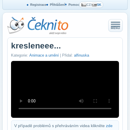
Registrace
Přihlášení
Pomoc
CZ
/
SK
MENU
kresleneee...
Kategorie:
Animace a umění
| Přidal:
alfinuska
V případě problémů s přehráváním videa klikněte
zde