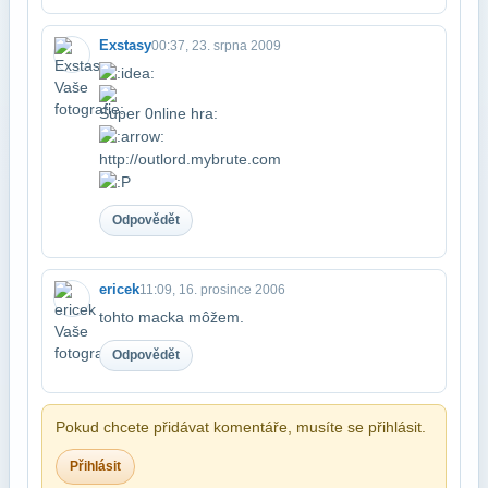
Exstasy
00:37, 23. srpna 2009
Super 0nline hra:
​http://outlord.mybrute.com
Odpovědět
ericek
11:09, 16. prosince 2006
tohto macka môžem.
Odpovědět
Pokud chcete přidávat komentáře, musíte se přihlásit.
Přihlásit