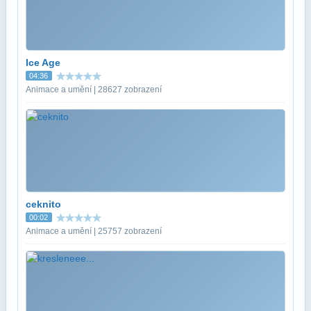
Ice Age
04:36
Animace a umění | 28627 zobrazení
ceknito
00:02
Animace a umění | 25757 zobrazení