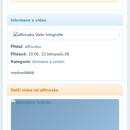
Informace o videu
Přidal:
alfinuska
Přidané:
10:06, 22.listopadu.06
Kategorie:
Animace a umění
medvediiikkk
Další videa od alfinuska