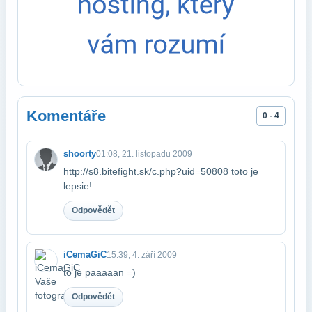
Komentáře
0 - 4
shoorty
01:08, 21. listopadu 2009
http://s8.bitefight.sk/c.php?uid=50808 toto je
lepsie!
Odpovědět
iCemaGiC
15:39, 4. září 2009
to je paaaaan =)
Odpovědět