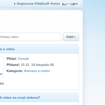
Registrace
Přihlášení
Pomoc
CZ
/
SK
Najdi »
e o videu
Přidal:
Gonziik
Přidané:
15:31, 18.listopadu.06
Kategorie:
Animace a umění
kkt
t video na svojí stránce?