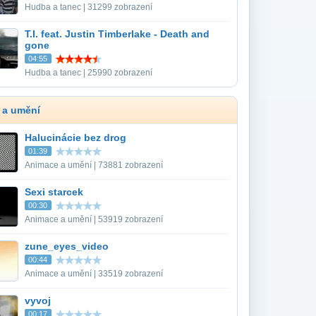
Hudba a tanec | 31299 zobrazení
T.I. feat. Justin Timberlake - Death and
gone
04:55
Hudba a tanec | 25990 zobrazení
 a umění
Halucinácie bez drog
01:39
Animace a umění | 73881 zobrazení
Sexi starcek
00:30
Animace a umění | 53919 zobrazení
zune_eyes_video
00:44
Animace a umění | 33519 zobrazení
vyvoj
00:17