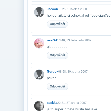
Jacoob
18:25, 1. května 2008
hej gonzik,ty si odnekial od Topolcian?s
Odpovědět
rira741
13:46, 13. listopadu 2007
ujdeeeeeeee
Odpovědět
Gorgok
08:58, 30. srpna 2007
pekne
Odpovědět
saskka
22:21, 27. srpna 2007
je to super proste husta haluska