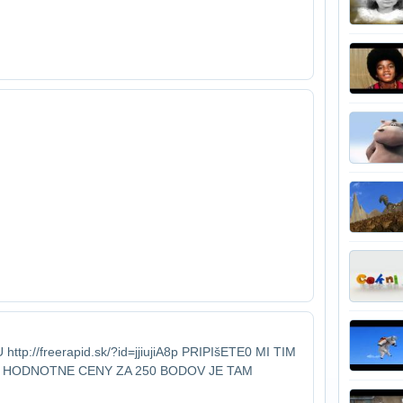
://freerapid.sk/?id=jjiujiA8p PRIPIšETE0 MI TIM​
M HODNOTNE CENY ZA 250 BODOV JE TAM