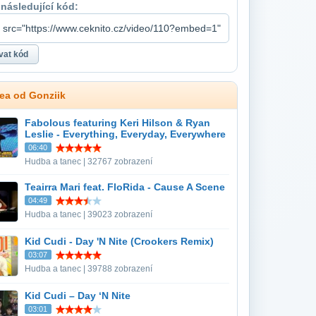
 následující kód:
dea od Gonziik
Fabolous featuring Keri Hilson & Ryan
Leslie - Everything, Everyday, Everywhere
06:40
Hudba a tanec | 32767 zobrazení
Teairra Mari feat. FloRida - Cause A Scene
04:49
Hudba a tanec | 39023 zobrazení
Kid Cudi - Day 'N Nite (Crookers Remix)
03:07
Hudba a tanec | 39788 zobrazení
Kid Cudi – Day ‘N Nite
03:01