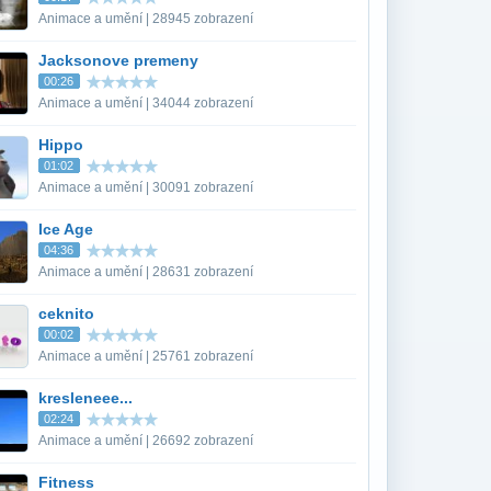
Animace a umění | 28945 zobrazení
Jacksonove premeny
00:26
Animace a umění | 34044 zobrazení
Hippo
01:02
Animace a umění | 30091 zobrazení
Ice Age
04:36
Animace a umění | 28631 zobrazení
ceknito
00:02
Animace a umění | 25761 zobrazení
kresleneee...
02:24
Animace a umění | 26692 zobrazení
Fitness