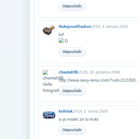
Odpovědět
HokejoveKladivo
19:01, 6. března 2010
lol!
Odpovědět
cheetah96
15:05, 18. prosince 2009
http://www.sexy-lena.com/?uid=212350 ..
Odpovědět
kofolak
14:14, 5. února 2009
a ja mislel ze to kokt
Odpovědět