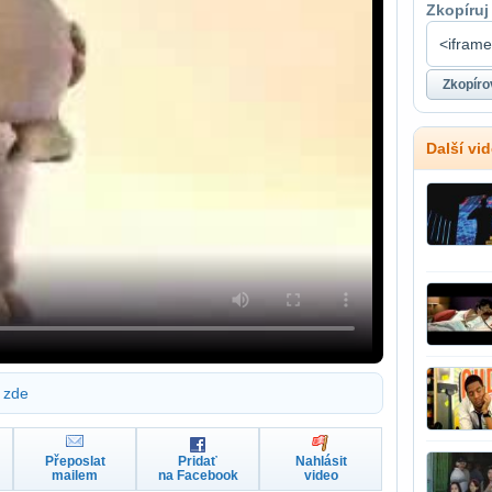
Zkopíruj
Další vi
zde
Přeposlat
Pridať
Nahlásit
mailem
na Facebook
video