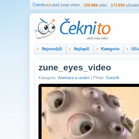
Čeknito
.cz
ukaž svoje video
159 988
videí
173 859
uživate
Nejnovější
Nejlepší
Kategorie
Uživ
zune_eyes_video
Kategorie:
Animace a umění
| Přidal:
Gonziik