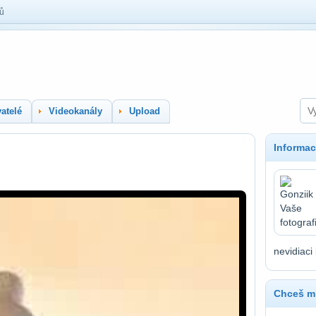
lů
atelé
Videokanály
Upload
Informac
nevidiaci 
Chceš mí