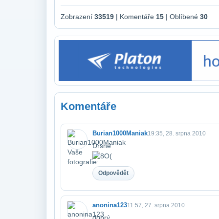
Zobrazení
33519
| Komentáře
15
| Oblíbené
30
Komentáře
Burian1000Maniak
19:35, 28. srpna 2010
Drsné
Odpovědět
anonina123
11:57, 27. srpna 2010
dobrý