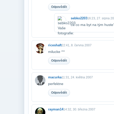
Odpovědět
sebko2203
16:23, 27. srpna 2
ca co ma byt na tým huste
riceshaft
22:41, 8. června 2007
milucke ^^
Odpovědět
macurka
11:31, 24. května 2007
perfektne
Odpovědět
rayman14
14:32, 30. března 2007