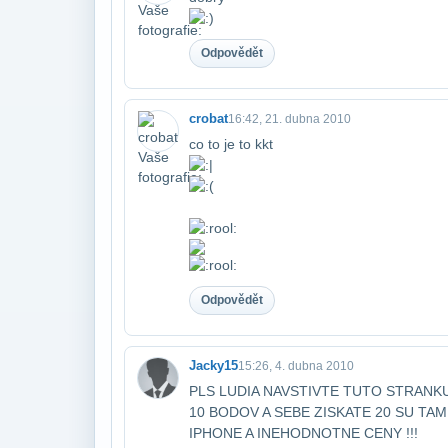
Odpovědět
crobat
16:42, 21. dubna 2010
co to je to kkt
Odpovědět
Jacky15
15:26, 4. dubna 2010
PLS LUDIA NAVSTIVTE TUTO STRANKU http
10 BODOV A SEBE ZISKATE 20 SU TA
IPHONE A INE​HODNOTNE CENY !!!