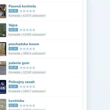
Pasová kontrola
00:45
Komedie | 41875 zobrazení
Vajca
02:35
Komedie | 41405 zobrazení
prechadzka lesom
01:34
Komedie | 36914 zobrazení
palenie gum
00:26
Komedie | 32240 zobrazení
Policajny zasah
01:01
Komedie | 33917 zobrazení
kostricka
01:30