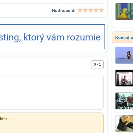
Hodnocení:
Komedie
0 - 1
ásit.