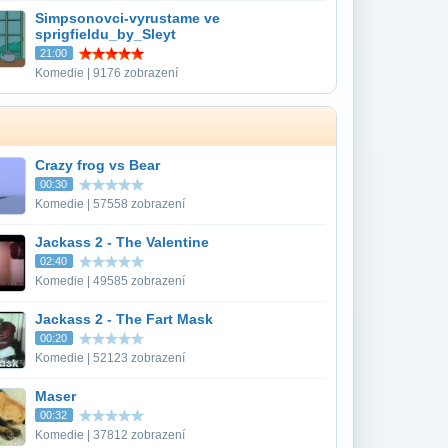
Simpsonovci-vyrustame ve
sprigfieldu_by_Sleyt
21:00
Komedie | 9176 zobrazení
Crazy frog vs Bear
00:30
Komedie | 57558 zobrazení
Jackass 2 - The Valentine
02:40
Komedie | 49585 zobrazení
Jackass 2 - The Fart Mask
00:20
Komedie | 52123 zobrazení
Maser
00:32
Komedie | 37812 zobrazení