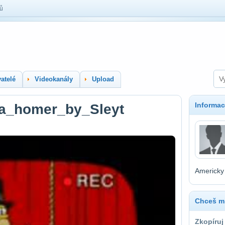
lů
atelé
Videokanály
Upload
Informac
na_homer_by_Sleyt
Americky 
Chceš mí
Zkopíruj