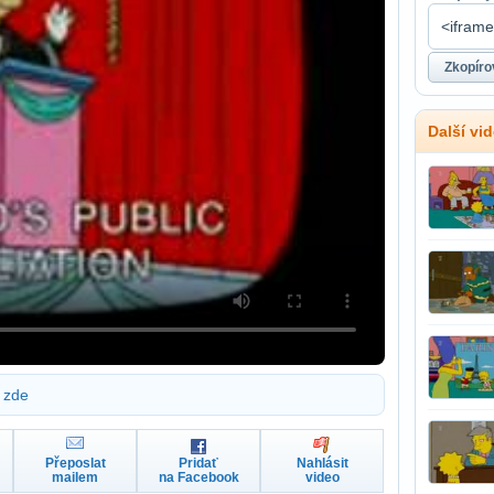
Další vi
zde
Přeposlat
Pridať
Nahlásit
mailem
na Facebook
video