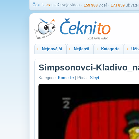
Čeknito
.cz
ukaž svoje video
159 988
videí
173 859
uživate
Nejnovější
Nejlepší
Kategorie
Uživ
Simpsonovci-Kladivo_
Kategorie:
Komedie
| Přidal:
Sleyt