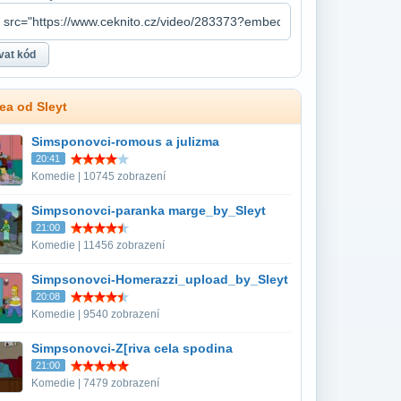
dea od Sleyt
Simsponovci-romous a julizma
20:41
Komedie | 10745 zobrazení
Simpsonovci-paranka marge_by_Sleyt
21:00
Komedie | 11456 zobrazení
Simpsonovci-Homerazzi_upload_by_Sleyt
20:08
Komedie | 9540 zobrazení
Simpsonovci-Z[riva cela spodina
21:00
Komedie | 7479 zobrazení