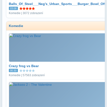
Balls_Of_Steel___Neg's_Urban_Sports___Burger_Bowl_Off
03:08
Komedie | 3072 zobrazení
Komedie
Crazy frog vs Bear
00:30
Komedie | 57563 zobrazení