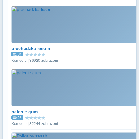
prechadzka lesom
01:34
Komedie | 36920 zobrazení
palenie gum
00:26
Komedie | 32244 zobrazení