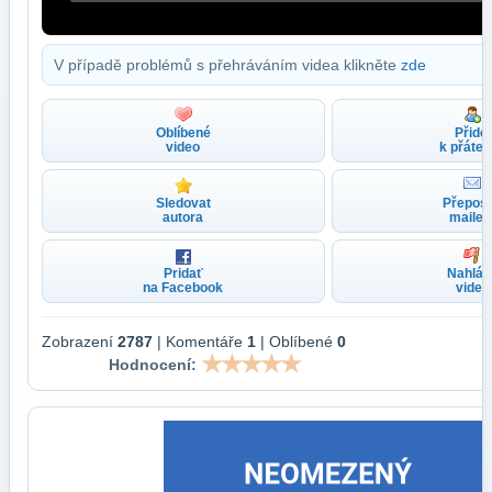
V případě problémů s přehráváním videa klikněte
zde
Oblíbené
Přidej
video
k přáte
Sledovat
Přeposl
autora
maile
Pridať
Nahlási
na Facebook
video
Zobrazení
2787
| Komentáře
1
| Oblíbené
0
Hodnocení: