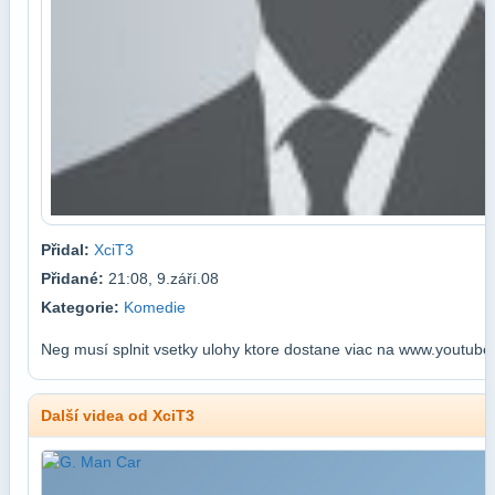
Přidal:
XciT3
Přidané:
21:08, 9.září.08
Kategorie:
Komedie
Neg musí splnit vsetky ulohy ktore dostane viac na www.youtub
Další videa od XciT3