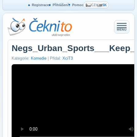
Registrace
Přihlášení
Pomoc
CZ
/
SK
MENU
Negs_Urban_Sports___Keep_
Kategorie:
Komedie
| Přidal:
XciT3